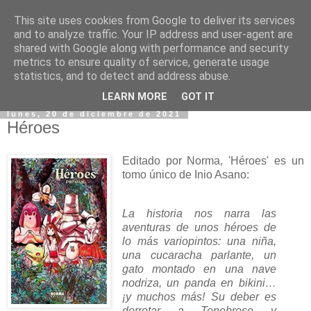
This site uses cookies from Google to deliver its services
and to analyze traffic. Your IP address and user-agent are
shared with Google along with performance and security
metrics to ensure quality of service, generate usage
statistics, and to detect and address abuse.
▼
LEARN MORE
GOT IT
lunes, 20 de diciembre de 2021
Héroes
Editado por Norma, 'Héroes' es un
tomo único de Inio Asano:
La historia nos narra las
aventuras de unos héroes de
lo más variopintos: una niña,
una cucaracha parlante, un
gato montado en una nave
nodriza, un panda en bikini…
¡y muchos más! Su deber es
derrotar a Tenebroso y