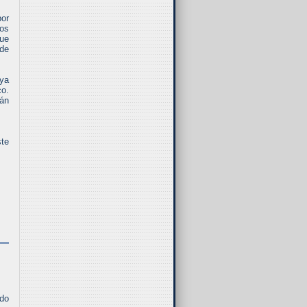
or
los
que
 de
 ya
co.
ván
ste
ado