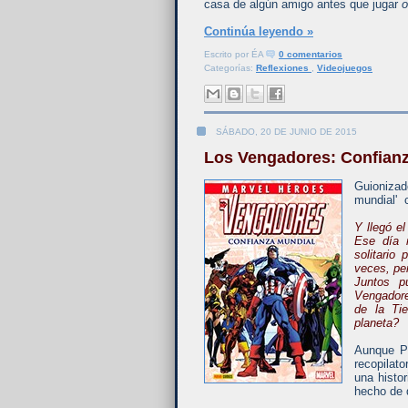
casa de algún amigo antes que jugar
o
Continúa leyendo »
Escrito por
ÉA
0 comentarios
Categorías:
Reflexiones
,
Videojuegos
SÁBADO, 20 DE JUNIO DE 2015
Los Vengadores: Confian
Guionizad
mundial' 
Y llegó e
Ese día 
solitario
veces, pe
Juntos p
Vengadore
de la Ti
planeta?
Aunque P
recopilat
una histor
hecho de 