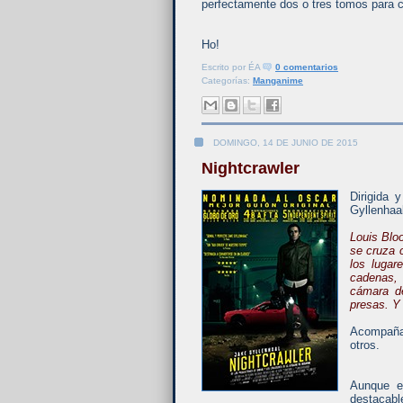
perfectamente dos o tres tomos para 
Ho!
Escrito por
ÉA
0 comentarios
Categorías:
Manganime
DOMINGO, 14 DE JUNIO DE 2015
Nightcrawler
Dirigida 
Gyllenhaa
Louis Bloo
se cruza 
los lugar
cadenas,
cámara d
presas. Y 
Acompaña
otros.
Aunque e
destacabl