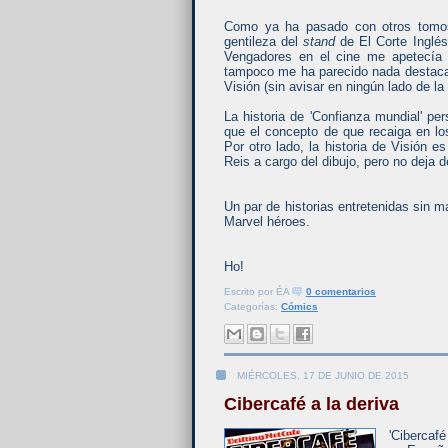
Como ya ha pasado con otros tomo
gentileza del
stand
de El Corte Inglés
Vengadores en el cine me apetecía 
tampoco me ha parecido nada destacab
Visión (sin avisar en ningún lado de la
La historia de 'Confianza mundial' p
que el concepto de que recaiga en lo
Por otro lado, la historia de Visión
Reis a cargo del dibujo, pero no deja d
Un par de historias entretenidas sin 
Marvel héroes.
Ho!
Escrito por
ÉA
0 comentarios
Categorías:
Cómics
MIÉRCOLES, 17 DE JUNIO DE 2015
Cibercafé a la deriva
'Cibercaf