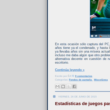
En esta ocasión sólo captura del P
años tiene ya el condenado, y hasta la
ya llevaba años sin una mísera actua
incluso me daba algún que otro problem
alternativa decente en cuestión de 
escritorio.
Continúa leyendo »
Escrito por
ÉA
0 comentarios
Categorías:
Fondos de pantalla
,
Miscelánea
VIERNES, 26 DE JUNIO DE 2015
Estadísticas de juegos p