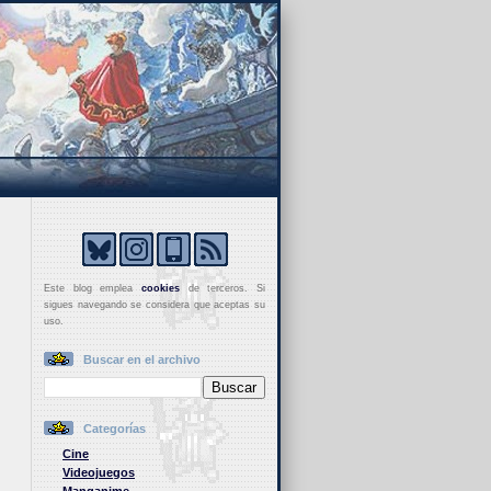
Este blog emplea
cookies
de terceros. Si
sigues navegando se considera que aceptas su
uso.
Buscar en el archivo
Categorías
Cine
Videojuegos