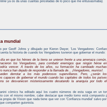
nline
ya os da unas cuantas pinceladas de lo poco que me entusiasmaba).
za mundial
o por Geoff Johns y dibujado por Kieron Dwyer, 'Los Vengadores: Confia
cuenta la historia de cuando los Vengadores tuvieron que gobernar el mundo:
l día en que los héroes de la tierra se unieron frente a una amenaza común,
nacieron los Vengadores, para combatir enemigos que ningún héroe en
 podría vencer. A través de los años, su formación ha cambiado muchas
ro nunca han dejado de responder a la llamada de... ¡Vengadores, reuníos!.
ueden derrotar a los más poderosos supervillanos. Pero, ¿serán los
s capaces de gobernar el mundo cuando las capitales de todos los países
erra se desvanecen misteriosamente desatando la anarquía por todo el
anini cómics ha editado aquí los cuatro números de esta saga en un to
orio con el mismo nombre, cabe destacar que medio tomo está compuesto 
ia propia de Vision que nada tiene que ver con 'Confianza mundial' salvo por
que comparten guionista.