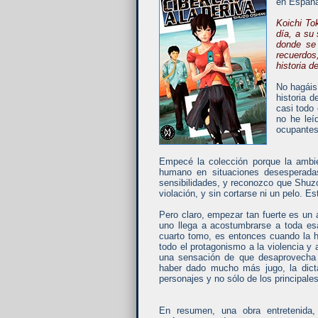
en España
Koichi To
día, a su 
donde se
recuerdos
historia 
No hagáis
historia 
casi todo 
no he leí
ocupantes
Empecé la colección porque la ambie
humano en situaciones desesperadas
sensibilidades, y reconozco que Shuz
violación, y sin cortarse ni un pelo. 
Pero claro, empezar tan fuerte es un 
uno llega a acostumbrarse a toda esa 
cuarto tomo, es entonces cuando la h
todo el protagonismo a la violencia y 
una sensación de que desaprovecha m
haber dado mucho más jugo, la dicta
personajes y no sólo de los principales
En resumen, una obra entretenida,