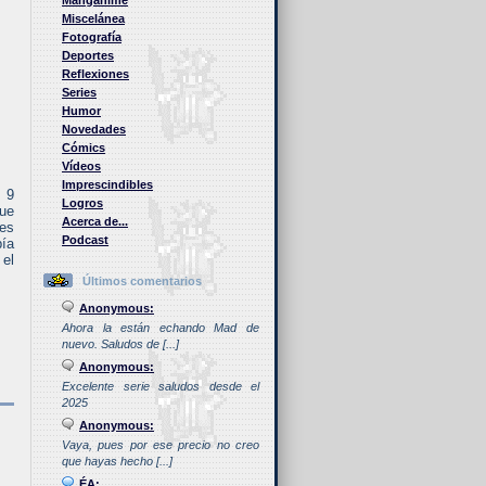
Manganime
Miscelánea
Fotografía
Deportes
Reflexiones
Series
Humor
Novedades
Cómics
Vídeos
Imprescindibles
, 9
Logros
que
Acerca de...
ces
Podcast
bía
 el
Últimos comentarios
Anonymous:
Ahora la están echando Mad de
nuevo. Saludos de [...]
Anonymous:
Excelente serie saludos desde el
2025
Anonymous:
Vaya, pues por ese precio no creo
que hayas hecho [...]
ÉA: