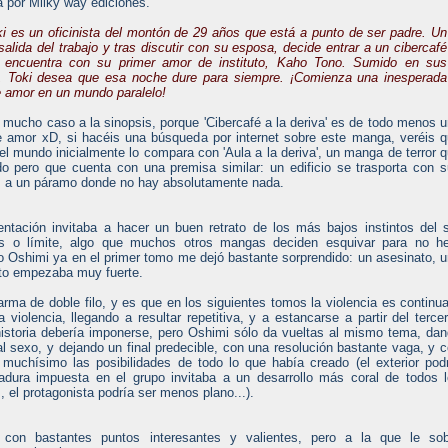
 por Milky way ediciones.
ki es un oficinista del montón de 29 años que está a punto de ser padre. Un
salida del trabajo y tras discutir con su esposa, decide entrar a un cibercafé
 encuentra con su primer amor de instituto, Kaho Tono. Sumido en sus
, Toki desea que esa noche dure para siempre. ¡Comienza una inesperada
de amor en un mundo paralelo!
 mucho caso a la sinopsis, porque 'Cibercafé a la deriva' es de todo menos 
de amor xD, si hacéis una búsqueda por internet sobre este manga, veréis 
el mundo inicialmente lo compara con 'Aula a la deriva', un manga de terror 
do pero que cuenta con una premisa similar: un edificio se trasporta con 
 a un páramo donde no hay absolutamente nada.
ntación invitaba a hacer un buen retrato de los más bajos instintos del 
 o límite, algo que muchos otros mangas deciden esquivar para no her
o Oshimi ya en el primer tomo me dejó bastante sorprendido: un asesinato, 
Esto empezaba muy fuerte.
arma de doble filo, y es que en los siguientes tomos la violencia es continu
violencia, llegando a resultar repetitiva, y a estancarse a partir del terce
istoria debería imponerse, pero Oshimi sólo da vueltas al mismo tema, da
al sexo, y dejando un final predecible, con una resolución bastante vaga, y 
uchísimo las posibilidades de todo lo que había creado (el exterior pod
dura impuesta en el grupo invitaba a un desarrollo más coral de todos 
, el protagonista podría ser menos plano...).
 con bastantes puntos interesantes y valientes, pero a la que le sob