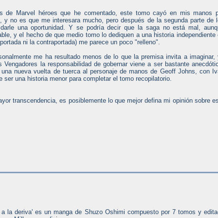
s de Marvel héroes que he comentado, este tomo cayó en mis manos p
, y no es que me interesara mucho, pero después de la segunda parte de 
darle una oportunidad. Y se podría decir que la saga no está mal, aun
le, y el hecho de que medio tomo lo dediquen a una historia independiente
 portada ni la contraportada) me parece un poco "relleno".
ersonalmente me ha resultado menos de lo que la premisa invita a imaginar,
s Vengadores la responsabilidad de gobernar viene a ser bastante anecdóti
 es una nueva vuelta de tuerca al personaje de manos de Geoff Johns, con I
e ser una historia menor para completar el tomo recopilatorio.
mayor transcendencia, es posiblemente lo que mejor defina mi opinión sobre e
é a la deriva' es un manga de Shuzo Oshimi compuesto por 7 tomos y edit