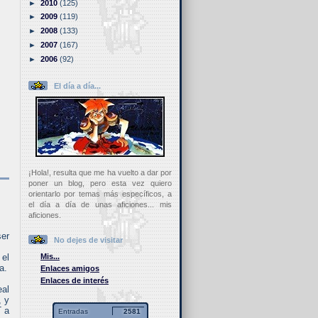
►
2010
(125)
►
2009
(119)
►
2008
(133)
►
2007
(167)
►
2006
(92)
El día a día...
¡Hola!, resulta que me ha vuelto a dar por
poner un blog, pero esta vez quiero
orientarlo por temas más específicos, a
el día a día de unas aficiones... mis
aficiones.
ser
No dejes de visitar
Mis...
 el
a.
Enlaces amigos
Enlaces de interés
al
, y
T a
Entradas
2581