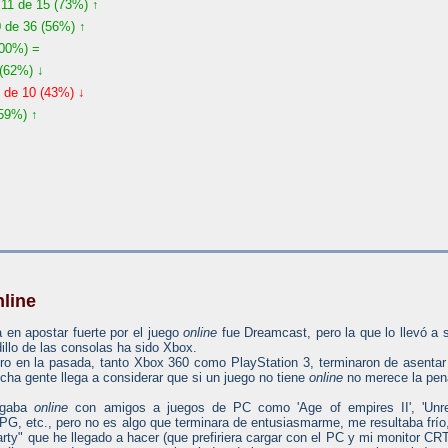
11 de 15 (73%) ↑
 de 36 (56%) ↑
100%) =
(62%) ↓
 de 10 (43%) ↓
59%) ↑
nline
a en apostar fuerte por el juego
online
fue Dreamcast, pero la que lo llevó a 
illo de las consolas ha sido Xbox.
o en la pasada, tanto Xbox 360 como PlayStation 3, terminaron de asentar
cha gente llega a considerar que si un juego no tiene
online
no merece la pen
ugaba
online
con amigos a juegos de PC como 'Age of empires II', 'Unre
G, etc., pero no es algo que terminara de entusiasmarme, me resultaba frío
arty" que he llegado a hacer (que prefiriera cargar con el PC y mi monitor CR