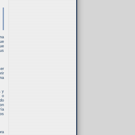
una
que
que
sus
ser
ir
una
a y
r o
ndo
con
ría
los
ra