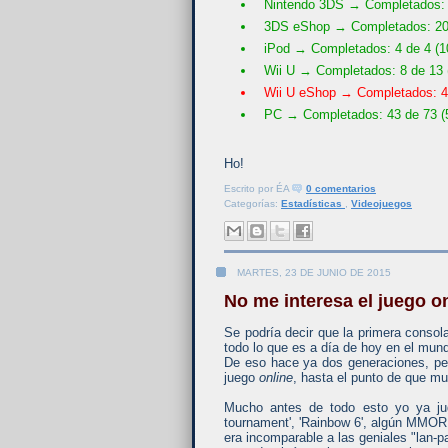
Nintendo 3DS → Completados: 
3DS eShop → Completados: 20
iPod → Completados: 4 de 4 (
Wii U → Completados: 8 de 13 
Wii U eShop → Completados: 4
PC → Completados: 43 de 73 (
Ho!
Escrito por
ÉA
0 comentarios
Categorías:
Estadísticas
,
Videojuegos
MARTES, 23 DE JUNIO DE 2015
No me interesa el juego o
Se podría decir que la primera consol
todo lo que es a día de hoy en el mund
De eso hace ya dos generaciones, per
juego
online
, hasta el punto de que mu
Mucho antes de todo esto yo ya j
tournament', 'Rainbow 6', algún MMORP
era incomparable a las geniales "lan-p