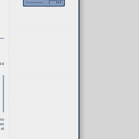
Comentarios
563
nza
mo
por
 el