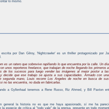
contar lo mismo.
y escrita por Dan Gilroy, 'Nightcrawler' es un thriller protagonizado por J
l.
m es un ratero que sobrevive rapiñando lo que encuentra por la calle. Un día
con unos reporteros freelance, que trabajan de noche llegando los primeros a
es de los sucesos para luego vender las imágenes al mejor postor a las
 y decide que ese trabajo se ajusta a sus capacidades. Armado con una
e segunda mano, Louis recorre Los Angeles de noche en busca de sus
si no las encuentra, no duda en fabricarlas.
ndo a Gyllenhaal tenemos a Rene Russo, Riz Ahmed, y Bill Paxton ent
n general la historia no es que me haya apasionado, sí me ha pareci
e la especie de crítica al "todo vale" de la prensa, presente en todo momen