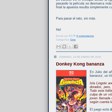
pasando la película se desmarca más y
final la apuesta resulta simplemente 
Para pasar el rato, sin más.
Ho!
Escrito por
ÉA
0 comentarios
Categorías:
Cine
DOMINGO, 18 DE ENERO DE 2026
Donkey Kong bananza
En Julio del 
bananza', un tí
Isla Lingote an
dorados, pero,
Todo este folló
culpa de un vó
joven llamada 
según cuenta l
El juego está d