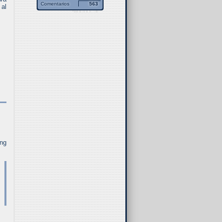
Comentarios
563
 al
ong