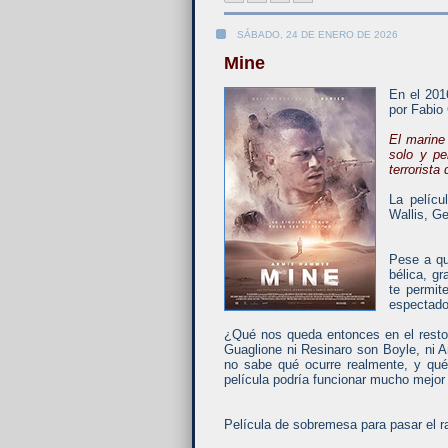
SÁBADO, 24 DE ENERO DE 2026
Mine
En el 201
por Fabio
El marine
solo y pe
terrorista
La pelícu
Wallis, Ge
Pese a qu
bélica, gr
te permit
espectador
¿Qué nos queda entonces en el resto d
Guaglione ni Resinaro son Boyle, n
no sabe qué ocurre realmente, y qué
película podría funcionar mucho mejo
Película de sobremesa para pasar el 