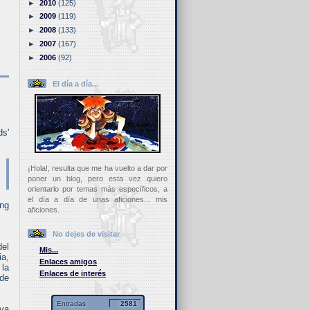
►
2010
(125)
►
2009
(119)
►
2008
(133)
►
2007
(167)
►
2006
(92)
El día a día...
ds'
¡Hola!, resulta que me ha vuelto a dar por
poner un blog, pero esta vez quiero
orientarlo por temas más específicos, a
el día a día de unas aficiones... mis
ng
aficiones.
No dejes de visitar
del
Mis...
ia,
Enlaces amigos
 la
Enlaces de interés
 de
Entradas
2581
 va