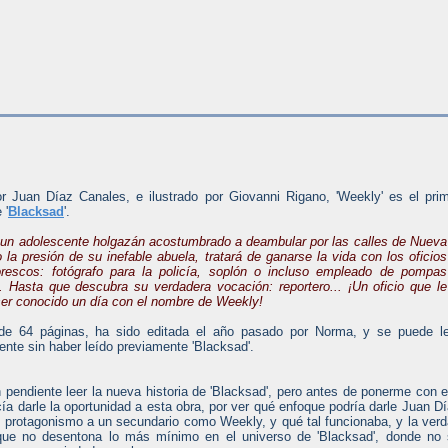
or Juan Díaz Canales, e ilustrado por Giovanni Rigano, 'Weekly' es el pri
 '
Blacksad
'.
 un adolescente holgazán acostumbrado a deambular por las calles de Nueva
 la presión de su inefable abuela, tratará de ganarse la vida con los oficios
rescos: fotógrafo para la policía, soplón o incluso empleado de pompas
.. Hasta que descubra su verdadera vocación: reportero... ¡Un oficio que le
 ser conocido un día con el nombre de Weekly!
de 64 páginas, ha sido editada el año pasado por Norma, y se puede le
ente sin haber leído previamente 'Blacksad'.
 pendiente leer la nueva historia de 'Blacksad', pero antes de ponerme con e
ía darle la oportunidad a esta obra, por ver qué enfoque podría darle Juan D
l protagonismo a un secundario como Weekly, y qué tal funcionaba, y la ver
 que no desentona lo más mínimo en el universo de 'Blacksad', donde no