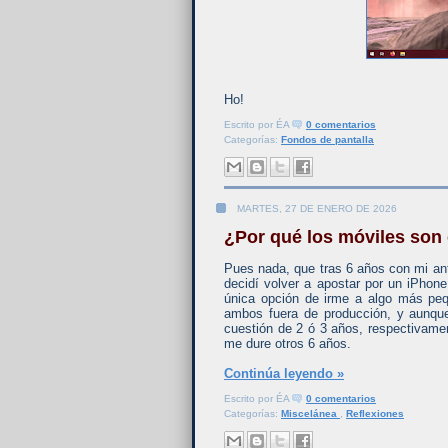
Ho!
Escrito por
ÉA
0 comentarios
Categorías:
Fondos de pantalla
MARTES, 27 DE ENERO DE 2026
¿Por qué los móviles son
Pues nada, que tras 6 años con mi ant
decidí volver a apostar por un iPhon
única opción de irme a algo más peq
ambos fuera de producción, y aunque
cuestión de 2 ó 3 años, respectivament
me dure otros 6 años.
Continúa leyendo »
Escrito por
ÉA
0 comentarios
Categorías:
Miscelánea
,
Reflexiones