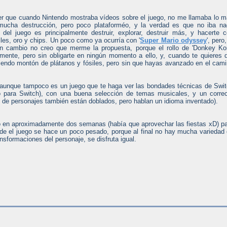
r que cuando Nintendo mostraba vídeos sobre el juego, no me llamaba lo 
mucha destrucción, pero poco plataforméo, y la verdad es que no iba n
del juego es principalmente destruir, explorar, destruir más, y hacerte 
iles, oro y chips. Un poco como ya ocurría con '
Super Mario odyssey
', pero,
 en cambio no creo que merme la propuesta, porque el rollo de 'Donkey K
amente, pero sin obligarte en ningún momento a ello, y, cuando te quieres 
iendo montón de plátanos y fósiles, pero sin que hayas avanzado en el cam
n, aunque tampoco es un juego que te haga ver las bondades técnicas de Swi
o para Switch), con una buena selección de temas musicales, y un corre
o de personajes también están doblados, pero hablan un idioma inventado).
o en aproximadamente dos semanas (había que aprovechar las fiestas xD) p
de el juego se hace un poco pesado, porque al final no hay mucha variedad
ansformaciones del personaje, se disfruta igual.