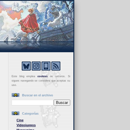
Este blog emplea
cookies
de terceros. Si
sigues navegando se considera que aceptas su
uso.
Buscar en el archivo
Categorías
Cine
Videojuegos