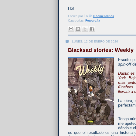
Ho!
Escrito por
ÉA
0 comentarios
Categorías:
Fotografía
LUNES, 12 DE ENERO DE 2026
Blacksad stories: Weekly
Escrito p
spin-off
de
Dustin es
York. Bajo
más pinto
fúnebres.
llevará a
La obra, 
perfectam
Tengo aún
me apetec
dándole e
es que el resultado es una historia