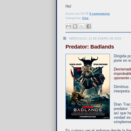
Ho!
Escrito por
ÉA
0 comentarios
Categorías:
Cine
MIÉRCOLES, 21 DE ENERO DE 2026
Predator: Badlands
Dirigida p
pone en e
Desterrad
improbabl
oponente 
Dimitrius
interpreta
Dran Trach
predator: '
así que h
verdad es
simplemen
Es curioso ver el enfoque desde la fi