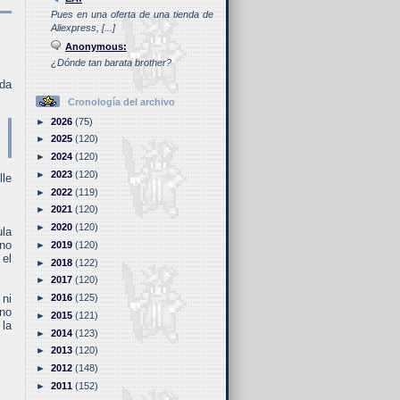
Pues en una oferta de una tienda de
Aliexpress, [...]
Anonymous:
¿Dónde tan barata brother?
ida
Cronología del archivo
►
2026
(75)
►
2025
(120)
►
2024
(120)
►
2023
(120)
lle
►
2022
(119)
►
2021
(120)
►
2020
(120)
ula
 no
►
2019
(120)
 el
►
2018
(122)
►
2017
(120)
►
2016
(125)
 ni
uno
►
2015
(121)
 la
►
2014
(123)
►
2013
(120)
►
2012
(148)
►
2011
(152)