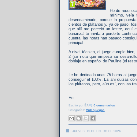
He de reconoce
mínimo, veía 
desencaminado, porque la propuesta 
cientos de plátanos y, ya de paso, fós
que allí me pareció un lastre, aquí
bananza' te invita a perderte continu
cuenta, las horas han pasado consigu
principal.
A nivel técnico, el juego cumple bie
2 (se nota que empezó su desarroll
doblaje en español de Pauline (el rest
Le he dedicado unas 75 horas al jueg
conseguir el 100%. Es ahí quizás don
los plátanos, pero, aún así, con las tr
Ho!
Escrito por
ÉA
0 comentarios
Categorías:
Videojuegos
JUEVES, 15 DE ENERO DE 2026