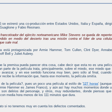
6 se estrenó una co-producción entre Estados Unidos, Italia y España, dirig
 Guaglione y Fabio Resinaro.
 francotirador del ejército norteamericano Mike Stevens se queda de repente
rdido en medio del desierto tras una misión contra el líder de una célula
 que sale mal.
la está protagonizada por Armie Hammer, Tom Cullen, Clint Dyer, Annabe
off Bell y Juliet Aubrey.
e la premisa pueda parecer otra cosa, cabe decir que esta no es una pelíc
an parte de la película trata, principalmente, sobre el miedo, ese miedo que
e avanzar, y en ese sentido funciona muy bien, pero sólo al final, cuando
 recibe la información que, hasta ese momento, la película omitía.
e la película?, pues un poco una película al estilo de '
127 horas
' (aunque
i Armie Hammer es James Franco), y aún así hay muchos momentos donde 
 son delirios del personaje, y otros, muy redundantes, donde piensas que
r con media hora menos de los 111 minutos que dura.
rato si no tenemos muy en cuenta los defectos comentados.