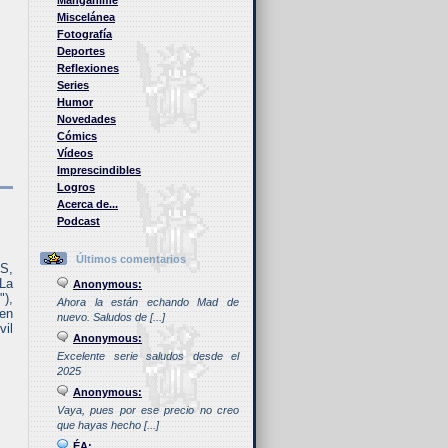
Manganime
Miscelánea
Fotografía
Deportes
Reflexiones
Series
Humor
Novedades
Cómics
Vídeos
Imprescindibles
Logros
Acerca de...
Podcast
Últimos comentarios
S,
 La
Anonymous:
"),
Ahora la están echando Mad de
 en
nuevo. Saludos de [...]
vil
Anonymous:
Excelente serie saludos desde el
2025
Anonymous:
Vaya, pues por ese precio no creo
que hayas hecho [...]
ÉA: