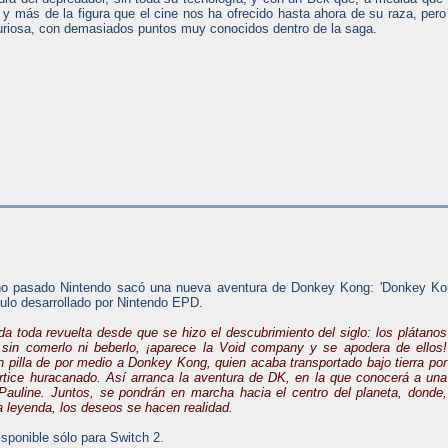
 más de la figura que el cine nos ha ofrecido hasta ahora de su raza, pero
curiosa, con demasiados puntos muy conocidos dentro de la saga.
año pasado Nintendo sacó una nueva aventura de Donkey Kong: 'Donkey K
tulo desarrollado por Nintendo EPD.
da toda revuelta desde que se hizo el descubrimiento del siglo: los plátanos
 sin comerlo ni beberlo, ¡aparece la Void company y se apodera de ellos!
n pilla de por medio a Donkey Kong, quien acaba transportado bajo tierra por
rtice huracanado. Así arranca la aventura de DK, en la que conocerá a una
Pauline. Juntos, se pondrán en marcha hacia el centro del planeta, donde,
a leyenda, los deseos se hacen realidad.
isponible sólo para Switch 2.