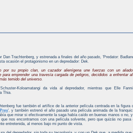
or Dan Trachtenberg, y estrenada a finales del año pasado, 'Predator: Badlan
sta ocasión el protagonismo en un depredador: Dek.
o por su propio clan, un cazador alienígena une fuerzas con un aliado
e para emprender una travesía cargada de peligros, decididos a enfrentar al
más temido del universo.
 Schuster-Koloamatangi da vida al depredador, mientras que Elle Fanni
 a Thia.
tenberg fue también el artífice de la anterior película centrada en la figura 
Prey
', y también estrenó el año pasado una película animada de la franquic
abía que mirar si efectivamente la saga había caído en buenas manos o no, y
 que nos encontramos con una película solvente, pero que quizás no pasa
te entretenida, al menos bajo mi punto de vista.
gura del depredador, sin toda su tecnología, y con un Dek que, a medida que