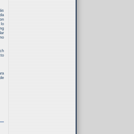
más
ada
con
 lo
ong
dar
ino
tch
cto
ara
 de