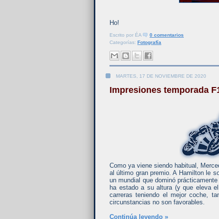
Ho!
Escrito por
ÉA
0 comentarios
Categorías:
Fotografía
MARTES, 17 DE NOVIEMBRE DE 2020
Impresiones temporada F
Como ya viene siendo habitual, Merc
al último gran premio. A Hamilton le 
un mundial que dominó prácticamente 
ha estado a su altura (y que eleva 
carreras teniendo el mejor coche, ta
circunstancias no son favorables.
Continúa leyendo »