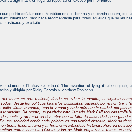
 explica algo más), en lugar de repetirse en exceso por momentos.
la que podría señalar como hipnótica en sus formas y su banda sonora, con 
arlett Johansson, pero nada recomendable para todos aquellos que no les ba
s masticado y explícito.
ximadamente 11 años se estrenó 'The invention of lying' (título original), 
scrita y dirigida por Ricky Gervais y Matthew Robinson.
 transcurre en otra realidad, donde no existe la mentira, ni siquiera como
Todos, desde los políticos hasta los publicistas, pasando por el hombre y la
a calle, dicen la verdad, toda la verdad y nada más que la verdad, sin pensar
nsecuencias. De pronto, un perdedor nato llamado Mark Bellison desarrolla la
 de mentir, y no tarda en descubrir que la falta de sinceridad tiene grandes
 En una sociedad donde cada palabra es una verdad absoluta, Mark no tiene
en trepar hacia la fama y la fortuna inventándose historias. Pero ya se sabe
entiras corren como la pólvora, y las de Mark empiezan a tomar un cariz