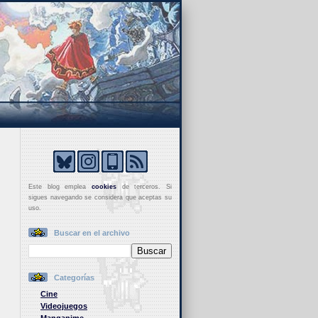
Este blog emplea
cookies
de terceros. Si
sigues navegando se considera que aceptas su
uso.
Buscar en el archivo
Categorías
Cine
Videojuegos