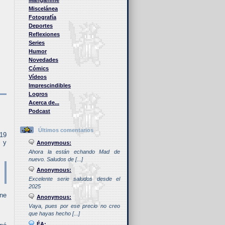
Manganime
Miscelánea
Fotografía
Deportes
Reflexiones
Series
Humor
Novedades
Cómics
Vídeos
Imprescindibles
Logros
Acerca de...
Podcast
Últimos comentarios
 19
r y
Anonymous:
Ahora la están echando Mad de
nuevo. Saludos de [...]
Anonymous:
Excelente serie saludos desde el
2025
nne
Anonymous:
Vaya, pues por ese precio no creo
que hayas hecho [...]
ÉA: