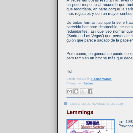
A veces las cosas resultan al revés 
un poco respecto al recuerdo que tení
que recordaba, en parte porque la ser
más regulares y con un mayor sentido
De todas formas, aunque la serie trat
parecido bastante destacable, se not
redundantes, así que veo normal que 
('Boda en Las Vegas') que personalme
guion que parece sacado de la papeler
Pero bueno, en general se puede consi
pero también un broche más que decen
Ho!
Escrito por
ÉA
0 comentarios
Categorías:
Series
LUNES, 23 DE NOVIEMBRE DE 2020
Lemmings
En 1992
Psygnos