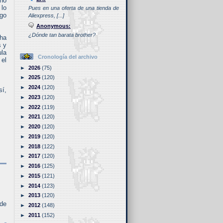
onó
 lo
Pues en una oferta de una tienda de
lgo
Aliexpress, [...]
Anonymous:
¿Dónde tan barata brother?
 ha
s y
ula
Cronología del archivo
 el
►
2026
(75)
►
2025
(120)
►
2024
(120)
sí,
►
2023
(120)
►
2022
(119)
►
2021
(120)
►
2020
(120)
►
2019
(120)
►
2018
(122)
►
2017
(120)
►
2016
(125)
►
2015
(121)
►
2014
(123)
►
2013
(120)
de
►
2012
(148)
►
2011
(152)