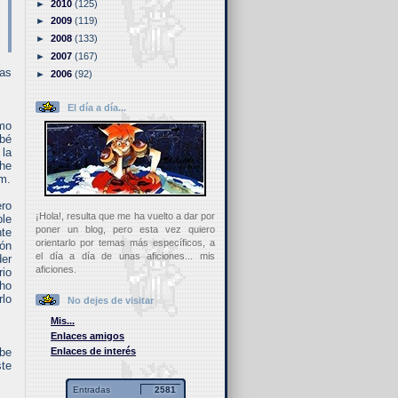
►
2010
(125)
►
2009
(119)
►
2008
(133)
►
2007
(167)
as
►
2006
(92)
El día a día...
imo
obé
la
 he
em.
ero
¡Hola!, resulta que me ha vuelto a dar por
ble
poner un blog, pero esta vez quiero
nte
orientarlo por temas más específicos, a
ión
el día a día de unas aficiones... mis
er
aficiones.
rio
cho
rlo
No dejes de visitar
Mis...
Enlaces amigos
Enlaces de interés
abe
ste
Entradas
2581