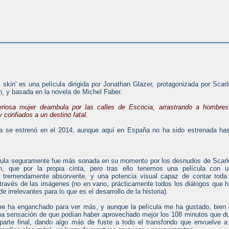
 skin' es una película dirigida por Jonathan Glazer, protagonizada por Scarl
, y basada en la novela de Michel Faber.
riosa mujer deambula por las calles de Escocia, arrastrando a hombres
 y confiados a un destino fatal.
la se estrenó en el 2014, aunque aquí en España no ha sido estrenada ha
cula seguramente fue más sonada en su momento por los desnudos de Scarl
n, que por la propia cinta, pero tras ello tenemos una película con u
 tremendamente absorvente, y una potencia visual capaz de contar toda
a través de las imágenes (no en vano, prácticamente todos los diálogos que 
e irrelevantes para lo que es el desarrollo de la historia).
me ha enganchado para ver más, y aunque la película me ha gustado, bien
 una sensación de que podían haber aprovechado mejor los 108 minutos que d
a parte final, dando algo más de fuste a todo el transfondo que envuelve a