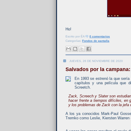
Ho!
Escrito por
ÉA
0 comentarios
Categorías:
Fondos de pantalla
JUEVES, 26 DE NOVIEMBRE DE 2020
Salvados por la campana:
En 1993 se estrenó la que sería 
capítulos y una película que di
Screetch.
Zack, Screech y Slater son estudiant
hacer frente a tiempos difíciles, en
y los problemas de Zack con la jefa
A los ya conocidos Mark-Paul Gosse
Tremko como Leslie, Kiersten Warren