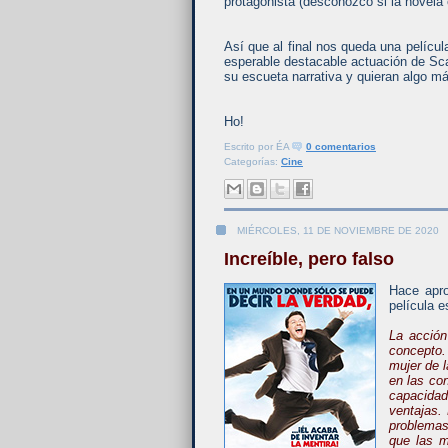
protagonista (desconozco si la novela
Así que al final nos queda una pelícu
esperable destacable actuación de Sc
su escueta narrativa y quieran algo má
Ho!
Escrito por
ÉA
0 comentarios
Categorías:
Cine
MIÉRCOLES, 11 DE NOVIEMBRE DE 2020
Increíble, pero falso
Hace apro
película e
La acción
concepto. 
mujer de l
en las co
capacidad
ventajas.
problemas 
que las m