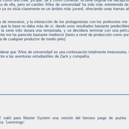
de como uno cree, ya que, tal y como comenté, la serie original me decepci
a de ella, pero en cambio 'Años de universidad' ha sido más entretenida de
ie ya se sitúa claramente en un ámbito más juvenil, ofreciendo unas tramas a
.
a de renovarse, y la interacción de los protagonistas con los profesores me
a que la base no daba más de sí, dando unos resultados bastante predecible
la serie sólo durara una temporada, y se decidiera terminar con una pelíc
nte me ha parecido bastante mediocre (tanto a nivel de producción como por
a de cualquier productor de medio pelo).
derar que 'Años de universidad' es una continuación totalmente innecesaria, 
te a las aventuras estudiantiles de Zack y compañía.
 salió para Master System una versión del famoso juego de puzles 
is: 'Lemmings'.