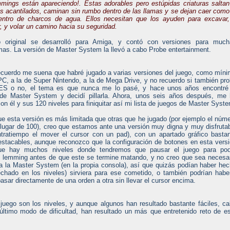
mings están apareciendo!. Estas adorables pero estúpidas criaturas saltan
s acantilados, caminan sin rumbo dentro de las llamas y se dejan caer como
entro de charcos de agua. Ellos necesitan que los ayuden para excavar,
r, y volar un camino hacia su seguridad.
lo original se desarrolló para Amiga, y contó con versiones para much
mas. La versión de Master System la llevó a cabo Probe entertainment.
ecuerdo me suena que habré jugado a varias versiones del juego, como mín
PC, a la de Super Nintendo, a la de Mega Drive, y no recuerdo si también pr
ES o no, el tema es que nunca me lo pasé, y hace unos años encontré 
 de Master System y decidí pillarla. Ahora, unos seis años después, me
on él y sus 120 niveles para finiquitar así mi lista de juegos de Master Syst
e esta versión es más limitada que otras que he jugado (por ejemplo el núm
ugar de 100), creo que estamos ante una versión muy digna y muy disfruta
tratiempo el mover el cursor con un pad), con un apartado gráfico basta
estacables, aunque reconozco que la configuración de botones en esta vers
que hay muchos niveles donde tendremos que pausar el juego para pod
 al lemming antes de que este se termine matando, y no creo que sea necesa
sa la Master System (en la propia consola), así que quizás podían haber he
chado en los niveles) sirviera para ese cometido, o también podrían habe
sar directamente de una orden a otra sin llevar el cursor encima.
juego son los niveles, y aunque algunos han resultado bastante fáciles, c
último modo de dificultad, han resultado un más que entretenido reto de e