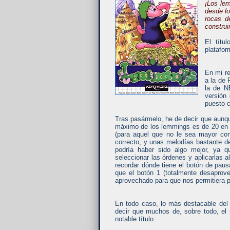
¡Los lem
desde lo
rocas d
construi
El títu
platafor
En mi r
a la de 
la de N
versión
puesto c
Tras pasármelo, he de decir que aunqu
máximo de los lemmings es de 20 en l
(para aquel que no le sea mayor con
correcto, y unas melodías bastante d
podría haber sido algo mejor, ya 
seleccionar las órdenes y aplicarlas
recordar dónde tiene el botón de pau
que el botón 1 (totalmente desaprove
aprovechado para que nos permitiera pa
En todo caso, lo más destacable del 
decir que muchos de, sobre todo, el 
notable título.