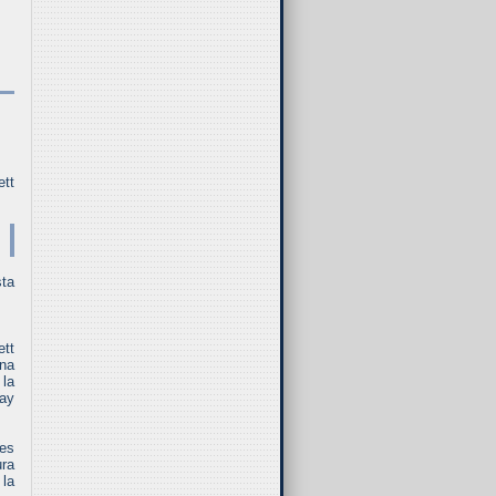
ett
sta
ett
na
 la
hay
 es
ura
 la