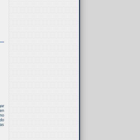
gar
 en
 no
ado
las