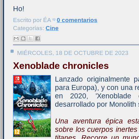
Ho!
Escrito por
ÉA
0 comentarios
Categorías:
Cine
MIÉRCOLES, 18 DE OCTUBRE DE 2023
Xenoblade chronicles
Lanzado originalmente p
para Europa), y con una r
en 2020, 'Xenoblade 
desarrollado por Monolith s
Una aventura épica es
sobre los cuerpos inertes
titanes. Recorre un mund