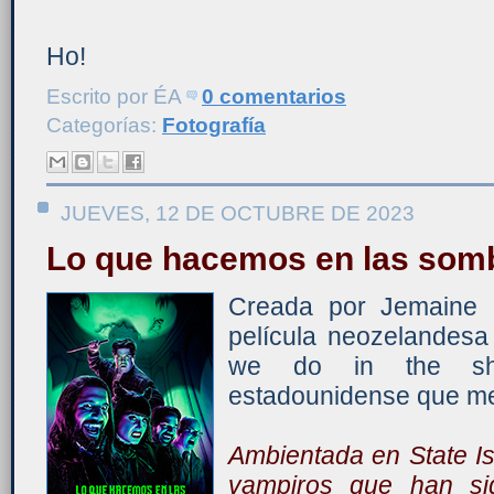
Ho!
Escrito por
ÉA
0 comentarios
Categorías:
Fotografía
JUEVES, 12 DE OCTUBRE DE 2023
Lo que hacemos en las som
Creada por Jemaine 
película neozelandes
we do in the sh
estadounidense que mez
Ambientada en State Isl
vampiros que han si