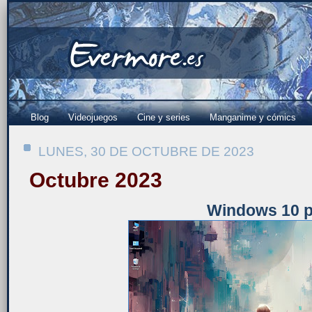
Blog
Videojuegos
Cine y series
Manganime y cómics
LUNES, 30 DE OCTUBRE DE 2023
Octubre 2023
Windows 10 p