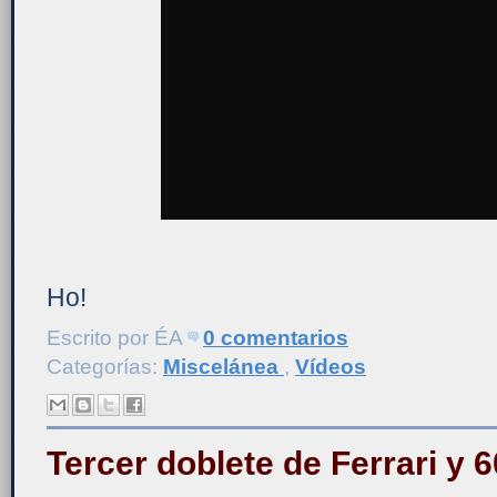
Ho!
Escrito por
ÉA
0 comentarios
Categorías:
Miscelánea
,
Vídeos
Tercer doblete de Ferrari y 