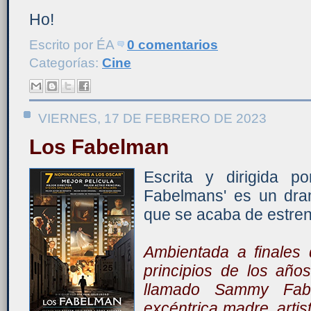
Ho!
Escrito por
ÉA
0 comentarios
Categorías:
Cine
VIERNES, 17 DE FEBRERO DE 2023
Los Fabelman
Escrita y dirigida p
Fabelmans' es un dr
que se acaba de estren
Ambientada a finales
principios de los año
llamado Sammy Fabe
excéntrica madre, artis