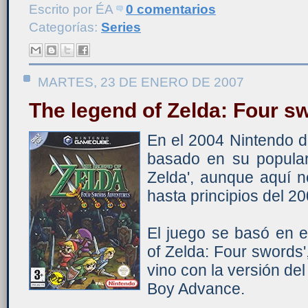
Escrito por
ÉA
0 comentarios
Categorías:
Series
MARTES, 23 DE ENERO DE 2007
The legend of Zelda: Four s
En el 2004 Nintendo di
basado en su popular
Zelda', aunque aquí n
hasta principios del 20
El juego se basó en e
of Zelda: Four swords'
vino con la versión del
Boy Advance.