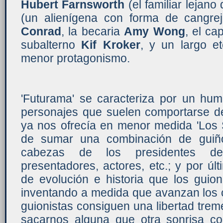
Hubert Farnsworth
(el familiar lejano
(un alienígena con forma de cangre
Conrad
, la becaria
Amy Wong
, el ca
subalterno
Kif Kroker
, y un largo e
menor protagonismo.
'Futurama' se caracteriza por un hum
personajes que suelen comportarse de
ya nos ofrecía en menor medida 'Los 
de sumar una combinación de guiño
cabezas de los presidentes de
presentadores, actores, etc.; y por ú
de evolución e historia que los guio
inventando a medida que avanzan los c
guionistas consiguen una libertad tre
sacarnos alguna que otra sonrisa co