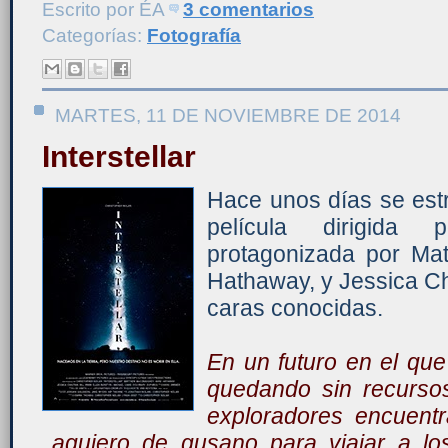
Escrito por
ÉA
3 comentarios
Categorías:
Fotografía
MARTES, 11 DE NOVIEMBRE DE 2014
Interstellar
Hace unos días se estren
película dirigida 
protagonizada por M
Hathaway, y Jessica Ch
caras conocidas.
En un futuro en el que
quedando sin recurso
exploradores encuentr
agujero de gusano para viajar a lo