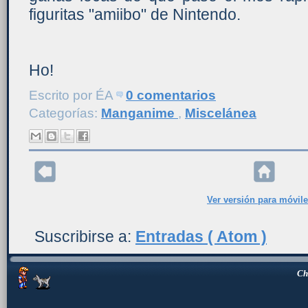
figuritas "amiibo" de Nintendo.
Ho!
Escrito por
ÉA
0 comentarios
Categorías:
Manganime
,
Miscelánea
Ver versión para móvil
Suscribirse a:
Entradas ( Atom )
Ch