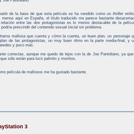
y Joe Pantoliano.
artir de la base de que esta película se ha vendido como un
thriller
eróti
al menos aquí en España, el título traducido me parece bastante desacerta
 relación entre las dos protagonistas es lo menos destacable de la pelícu
 podría prescindir del contenido sexual inicial sin problema.
a trama mafiosa que cuenta y cómo la cuenta, un buen plan, un personaje 
 plan de las protagonistas, un muy buen ritmo en la parte media-final, y 
paredes y poco más.
nte correctas, aunque me quedo de lejos con la de Joe Pantoliano, ya que
ue sólo están para lucir palmito y morritos.
 como película de mafiosos me ha gustado bastante.
ayStation 3