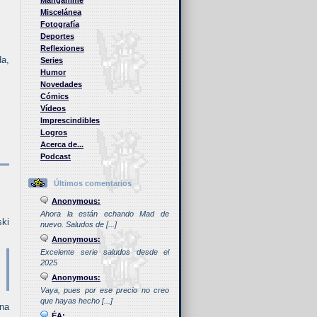
Manganime
Miscelánea
Fotografía
Deportes
Reflexiones
da,
Series
Humor
Novedades
Cómics
Vídeos
Imprescindibles
Logros
Acerca de...
Podcast
Últimos comentarios
Anonymous:
Ahora la están echando Mad de
ki
nuevo. Saludos de [...]
Anonymous:
Excelente serie saludos desde el
2025
Anonymous:
Vaya, pues por ese precio no creo
que hayas hecho [...]
ina
ÉA: