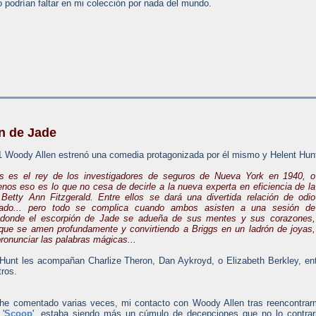
 podrían faltar en mi colección por nada del mundo.
n de Jade
1 Woody Allen estrenó una comedia protagonizada por él mismo y Helent Hun
s es el rey de los investigadores de seguros de Nueva York en 1940, o
nos eso es lo que no cesa de decirle a la nueva experta en eficiencia de la
Betty Ann Fitzgerald. Entre ellos se dará una divertida relación de odio
nado... pero todo se complica cuando ambos asisten a una sesión de
, donde el escorpión de Jade se adueña de sus mentes y sus corazones,
que se amen profundamente y convirtiendo a Briggs en un ladrón de joyas,
ronunciar las palabras mágicas...
 Hunt les acompañan Charlize Theron, Dan Aykroyd, o Elizabeth Berkley, en
ros.
e comentado varias veces, mi contacto con Woody Allen tras reencontra
'
Scoop
', estaba siendo más un cúmulo de decepciones que no lo contrar