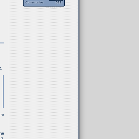
Comentarios
563
t.
tre
rme
io,