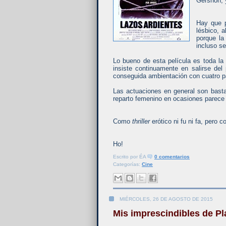
Gershon, 
Hay que p
lésbico, 
porque la
incluso se
Lo bueno de esta película es toda l
insiste continuamente en salirse del
conseguida ambientación con cuatro 
Las actuaciones en general son basta
reparto femenino en ocasiones parece q
Como
thriller
erótico ni fu ni fa, pero
Ho!
Escrito por
ÉA
0 comentarios
Categorías:
Cine
MIÉRCOLES, 26 DE AGOSTO DE 2015
Mis imprescindibles de Pl