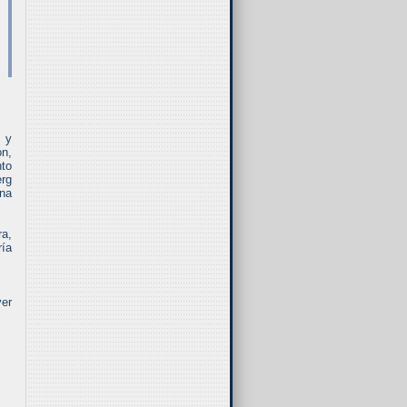
, y
on,
nto
erg
una
ra,
ría
ver