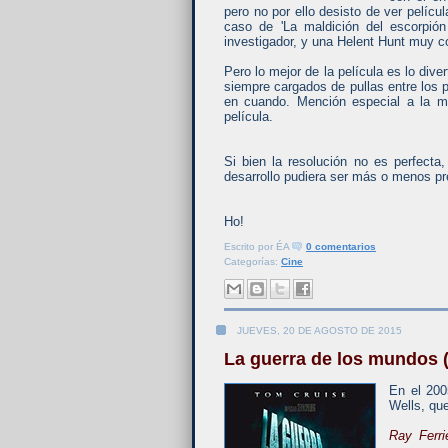
pero no por ello desisto de ver pelíc
caso de 'La maldición del escorpió
investigador, y una Helent Hunt muy co
Pero lo mejor de la película es lo div
siempre cargados de pullas entre los
en cuando. Mención especial a la m
película.
Si bien la resolución no es perfecta
desarrollo pudiera ser más o menos pr
Ho!
Escrito por
ÉA
0 comentarios
Categorías:
Cine
JUEVES, 20 DE AGOSTO DE 2015
La guerra de los mundos 
En el 200
Wells, qu
Ray Ferri