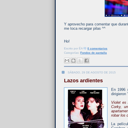
Y aprovecho para comentar que durant
me toca recargar pilas ^^
Ho!
Escrito por
ÉA
0 comentarios
Categorías:
Fondos de pantalla
SÁBADO, 29 DE AGOSTO DE 2015
Lazos ardientes
En 1996 (
dirigieron
Violet es
Corky, un
apartamen
robar los 
La pelícu