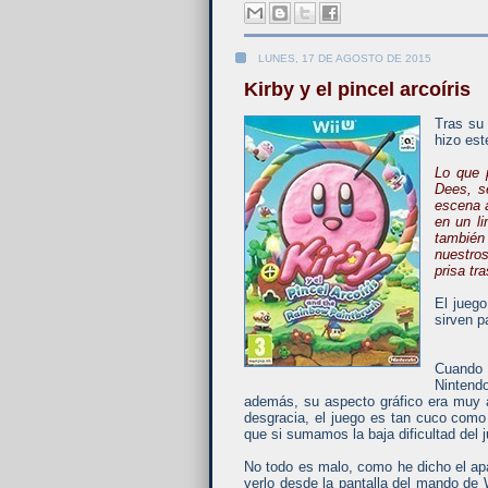
LUNES, 17 DE AGOSTO DE 2015
Kirby y el pincel arcoíris
Tras su 
hizo est
Lo que 
Dees, s
escena 
en un li
también
nuestros
prisa tr
El jueg
sirven p
Cuando 
Nintendo
además, su aspecto gráfico era muy a
desgracia, el juego es tan cuco como
que si sumamos la baja dificultad del 
No todo es malo, como he dicho el apa
verlo desde la pantalla del mando de W