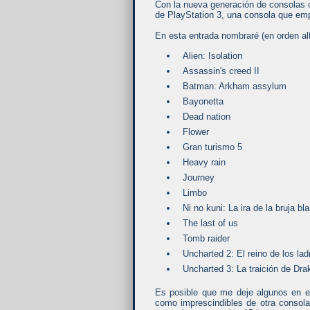
Con la nueva generación de consolas 
de PlayStation 3, una consola que em
En esta entrada nombraré (en orden alf
Alien: Isolation
Assassin's creed II
Batman: Arkham assylum
Bayonetta
Dead nation
Flower
Gran turismo 5
Heavy rain
Journey
Limbo
Ni no kuni: La ira de la bruja bl
The last of us
Tomb raider
Uncharted 2: El reino de los la
Uncharted 3: La traición de Dra
Es posible que me deje algunos en el
como imprescindibles de otra consola