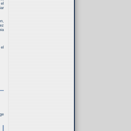
 el
iar
en,
vez
ia
 el
rge