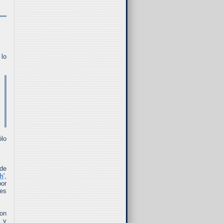
 lo
ólo
 de
sh
',
por
 es
con
, y