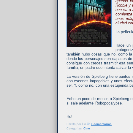
apenas ve
Robbie y a
que va a 
comienza 
unas máqu
ciudad con
La pelícu
Hace un p
protagoni
también hubo cosas que no, como la 
donde los personajes son capaces de t
consigue con creces trasmitir esa se
familia, un padre que intenta salvar la
La versión de Spielberg tiene puntos 
con escenas impagables y unos efectos
ser. Y, cómo no, con una estupenda b
Echo un poco de menos a Spielberg en la
si sale adelante 'Robopocalypse'.
Ho!
Escrito por
ÉA
0 comentarios
Categorías:
Cine