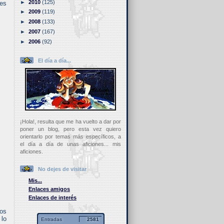
►
2010
(125)
les
►
2009
(119)
►
2008
(133)
►
2007
(167)
►
2006
(92)
El día a día...
¡Hola!, resulta que me ha vuelto a dar por
poner un blog, pero esta vez quiero
orientarlo por temas más específicos, a
el día a día de unas aficiones... mis
aficiones.
No dejes de visitar
Mis...
Enlaces amigos
Enlaces de interés
los
 lo
Entradas
2581