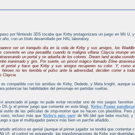
paso por Nintendo 3DS tocaba que Kirby protagonizara un juego en Wii U, y
e año, con un título desarrollado por HAL laboratory.
parece ser un tranquilo día en la vida de Kirby y sus amigos, los Waddle
e convierte en una pesadilla cuando la maligna villana Claycia irrumpe en
atravesando un portal y se adueña de los colores. Dream land acaba sumido
mbo inanimado y gris. Por suerte, un pincel mágico llamado Eline atraviesa
 el portal y hace que Kirby y sus amigos recuperen su color. Y, como a
 héroes no les tiembla el pulso ante la adversidad, deciden correr a toda
as Claycia.
o es compatible con los amiibos de Kirby, Dedede, y Meta knight, aunque s
ara potenciar las habilidades del personaje en partidas sueltas.
vi anunciado el juego no pude evitar recordar uno de mis juegos favoritos
 DS (y el primer juego que comenté en este blog), '
Kirby: Power paintbru
l estilo de las películas de
stop-motion
que se hacen con plastilina. Pero 
 soso, incluso más que '
Kirby's epic yarn
' de Wii (del que bebe mucho), y
juego a que el multijugador parece más bien un parche añadido...
rtado artístico es genial (aunque el primer jugador se tendrá que contentar 
ii U), el control es estupendo, las transformaciones de Kirby son divertidas