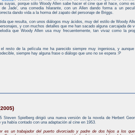
ulas suyas, porque sólo Woody Allen sabe hacer el cine que él hace, como es
n de Jade', una comedia hilarante, con un Allen dando forma a un pecul
rrecta dando vida a la horma del zapato del personaje de Briggs.
ertida que resulta, con unos diálogos muy ácidos, muy del estilo de Woody All
 personajes, y con muchos detalles que me han sacado alguna carcajada de 
elodía que Woody Allen usa muy frecuentemente, tan vivaz como la prop
, el resto de la película me ha parecido siempre muy ingeniosa, y aunque
edecible, siempre hay alguna frase o diálogo que uno no se espera :P
(2005)
5 Steven Spielberg dirigió una nueva versión de la novela de Herbert Geo
e ya había contado con una adaptación al cine en 1953.
er es un trabajador del puerto divorciado y padre de dos hijos a los que