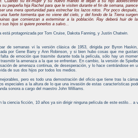
. Cuando su ex-mujer y su nuevo marido le dejan a su hijo adolescente
 su pequeña hija Rachel para que le visiten durante el fin de semana, parece
ser una mera oportunidad para estrechar los lazos rotos. Por poco después,
una fuerte tormenta que no viene del cielo, y del fondo de la Tierra surgen
inas que comienzan a exterminar a la población. Ray deberá huir de la
 sus hijos si quiere ponerlos a salvo...
la está protagonizada por Tom Cruise, Dakota Fanning, y Justin Chatwin.
ar de semanas vi la versión clásica de 1953, dirigida por Byron Haskin
zada por Gene Barry y Ann Robinson, y si bien hubo cosas que me gustar
falta de emoción que trasmite durante toda la película, sólo hay un mome
rasmitir la amenaza a la que se enfrentan. En cambio, la versión de Spielb
nsación de amenaza continua, de desesperación, y lo hace centrándose en 
 vida de sus dos hijos por todos los medios.
mejorables, pero es todo una demostración del oficio que tiene tras la cáma
 especiales a la altura de lo que una invasión de estas características pod
anda sonora a cargo del maestro John Williams.
 ciencia ficción, 10 años ya sin dirigir ninguna película de este estilo... a 