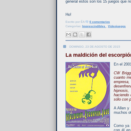
general estos son los 15 juegos que no
Ho!
Escrito por
ÉA
0 comentarios
Categorías:
Imprescindibles
,
Videojuegos
DOMINGO, 23 DE AGOSTO DE 2015
La maldición del escorpió
En el 200
CW Brigg
cuanto me
empresa, 
desenfre
hipnosis
haciendo 
sólo con p
A Allen y
muchos ot
Como ya h
con él en 