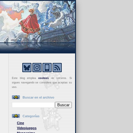
Este blog emplea
cookies
de terceros. Si
sigues navegando se considera que aceptas su
uso.
Buscar en el archivo
Categorías
Cine
Videojuegos