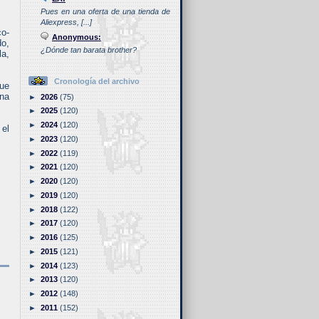
Pues en una oferta de una tienda de
Aliexpress, [...]
co-
Anonymous:
do,
¿Dónde tan barata brother?
la,
Cronología del archivo
que
una
►
2026
(75)
►
2025
(120)
►
2024
(120)
 el
►
2023
(120)
►
2022
(119)
►
2021
(120)
►
2020
(120)
►
2019
(120)
►
2018
(122)
►
2017
(120)
►
2016
(125)
►
2015
(121)
►
2014
(123)
►
2013
(120)
►
2012
(148)
►
2011
(152)