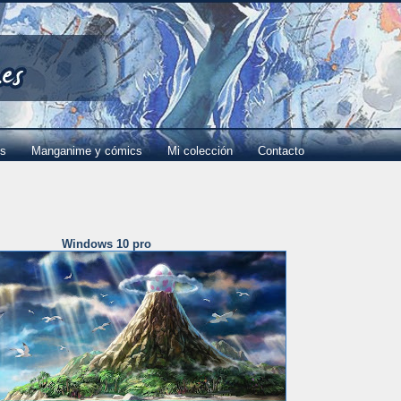
es
Manganime y cómics
Mi colección
Contacto
Windows 10 pro