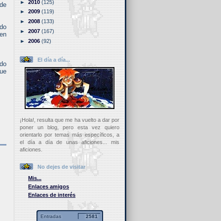
►
2010
(125)
 de
►
2009
(119)
►
2008
(133)
ido
►
2007
(167)
en
►
2006
(92)
El día a día...
ado
que
¡Hola!, resulta que me ha vuelto a dar por
poner un blog, pero esta vez quiero
orientarlo por temas más específicos, a
el día a día de unas aficiones... mis
aficiones.
No dejes de visitar
Mis...
Enlaces amigos
Enlaces de interés
Entradas
2581