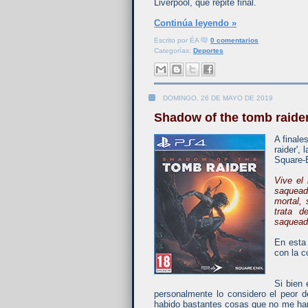
Liverpool, que repite final.
Continúa leyendo »
Escrito por
ÉA
0 comentarios
Categorías:
Deportes
DOMINGO, 26 DE MAYO DE 2019
Shadow of the tomb raide
A finale
raider',
Square-
Vive el
saqueado
mortal,
trata d
saquead
En esta
con la c
Si bien
personalmente lo considero el peor d
habido bastantes cosas que no me han 