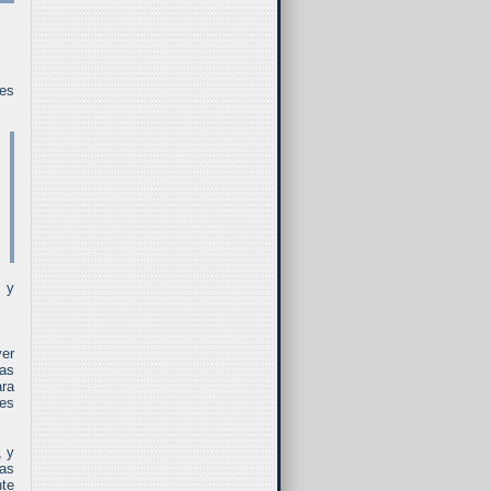
nes
, y
ver
ras
ara
jes
, y
sas
nte