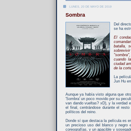
LUNES, 20 DE MAYO DE 2019
Sombra
Del direc
se ha estr
El condad
comandant
batalla,
sobrevivir
"sombra"
cuando la
ciudad am
de la cort
La pelícu
Jun Hu ent
Aunque ya había visto alguna que otra 
'Sombra' un poco movido por su peculi
van dando vueltas? xD), y la verdad e
el final, centrándose durante el rest
políticos del reino.
Donde sí que destaca la película es e
un precioso uso del blanco y negro e
coreografías, y un apacible y sosegad