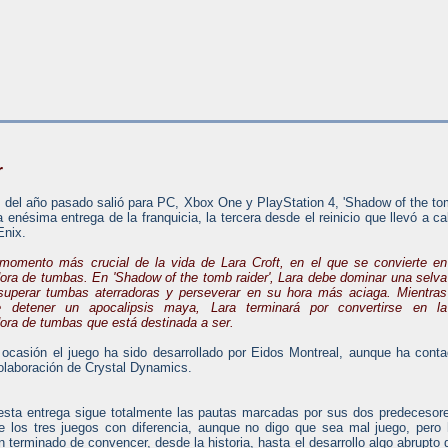
r
s del año pasado salió para PC, Xbox One y PlayStation 4, 'Shadow of the t
 la enésima entrega de la franquicia, la tercera desde el reinicio que llevó a c
Enix.
 momento más crucial de la vida de Lara Croft, en el que se convierte en
ra de tumbas. En 'Shadow of the tomb raider', Lara debe dominar una selva
 superar tumbas aterradoras y perseverar en su hora más aciaga. Mientras
e detener un apocalipsis maya, Lara terminará por convertirse en la
ora de tumbas que está destinada a ser.
 ocasión el juego ha sido desarrollado por Eidos Montreal, aunque ha cont
olaboración de Crystal Dynamics.
 esta entrega sigue totalmente las pautas marcadas por sus dos predecesor
e los tres juegos con diferencia, aunque no digo que sea mal juego, pero
terminado de convencer, desde la historia, hasta el desarrollo algo abrupto 