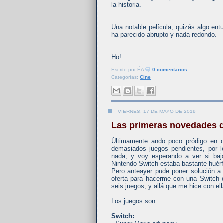
la historia.
Una notable película, quizás algo ent
ha parecido abrupto y nada redondo.
Ho!
Escrito por
ÉA
0 comentarios
Categorías:
Cine
VIERNES, 17 DE MAYO DE 2019
Las primeras novedades d
Últimamente ando poco pródigo en 
demasiados juegos pendientes, por 
nada, y voy esperando a ver si baj
Nintendo Switch estaba bastante huérf
Pero anteayer pude poner solución a
oferta para hacerme con una Switch 
seis juegos, y allá que me hice con ell
Los juegos son:
Switch: