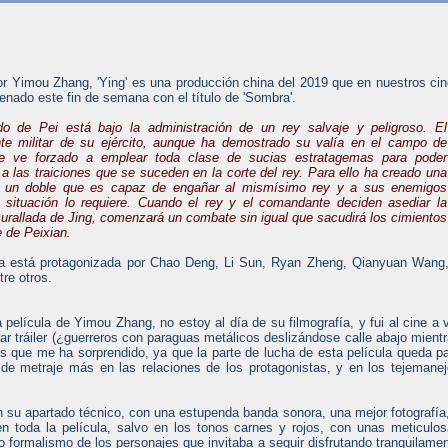
tor Yimou Zhang, 'Ying' es una producción china del 2019 que en nuestros ci
enado este fin de semana con el título de 'Sombra'.
o de Pei está bajo la administración de un rey salvaje y peligroso. El
e militar de su ejército, aunque ha demostrado su valía en el campo de
 se ve forzado a emplear toda clase de sucias estratagemas para poder
 a las traiciones que se suceden en la corte del rey. Para ello ha creado una
, un doble que es capaz de engañar al mismísimo rey y a sus enemigos
 situación lo requiere. Cuando el rey y el comandante deciden asediar la
urallada de Jing, comenzará un combate sin igual que sacudirá los cimientos
e de Peixian.
la está protagonizada por Chao Deng, Li Sun, Ryan Zheng, Qianyuan Wang
re otros.
película de Yimou Zhang, no estoy al día de su filmografía, y fui al cine a 
ar tráiler (¿guerreros con paraguas metálicos deslizándose calle abajo mient
s que me ha sorprendido, ya que la parte de lucha de esta película queda p
o de metraje más en las relaciones de los protagonistas, y en los tejemane
n su apartado técnico, con una estupenda banda sonora, una mejor fotografía
n toda la película, salvo en los tonos carnes y rojos, con unas meticulo
o formalismo de los personajes que invitaba a seguir disfrutando tranquilame