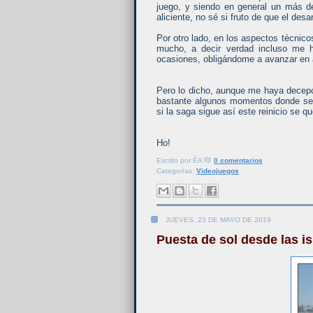
juego, y siendo en general un más d
aliciente, no sé si fruto de que el desa
Por otro lado, en los aspectos técnico
mucho, a decir verdad incluso me 
ocasiones, obligándome a avanzar en 
Pero lo dicho, aunque me haya decep
bastante algunos momentos donde se v
si la saga sigue así este reinicio se
Ho!
Escrito por
ÉA
0 comentarios
Categorías:
Videojuegos
JUEVES, 23 DE MAYO DE 2019
Puesta de sol desde las is