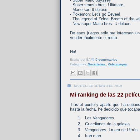
- Super Mario odyssey
- Super smash bros. Ultimate
- Mario kart 8 deluxe
- Pokémon: Let's go Eevee!
- The legend of Zelda: Breath of the wi
- New super Mario bros. U deluxe
De esos juegos sólo me interesan un
vender fácilmente el resto.
Ho!
Escrito por
ÉA
0 comentarios
Categorías:
Novedades
,
Videojuegos
MARTES, 14 DE MAYO DE 2019
Mi ranking de las 22 pelíc
Tras el punto y aparte que ha supues
hasta la fecha, he decidido que tocaba
Los Vengadores
Guardianes de la galaxia
Vengadores: La era de Ultrón
Iron-man