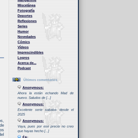
Manganime
Miscelánea
Fotografía
Deportes
Reflexiones
Series
Humor
Novedades
Cómics
Vídeos
Imprescindibles
Logros
Acerca de...
Podcast
Últimos comentarios
Anonymous:
Ahora la están echando Mad de
nuevo. Saludos de [...]
Anonymous:
Excelente serie saludos desde el
2025
os,
Anonymous:
 de
Vaya, pues por ese precio no creo
los
que hayas hecho [...]
del
ÉA: