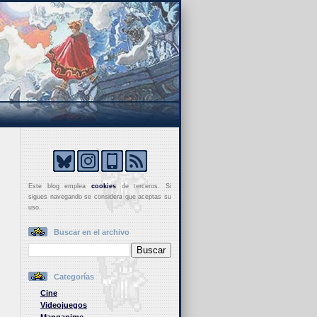
Este blog emplea
cookies
de terceros. Si
sigues navegando se considera que aceptas su
uso.
Buscar en el archivo
Categorías
Cine
Videojuegos