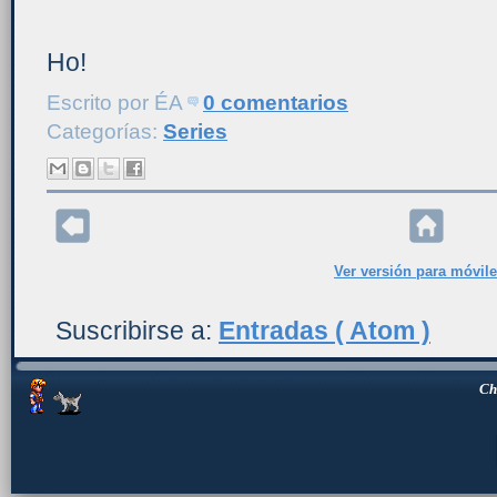
Ho!
Escrito por
ÉA
0 comentarios
Categorías:
Series
Ver versión para móvil
Suscribirse a:
Entradas ( Atom )
Ch