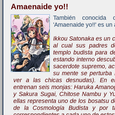
Amaenaide yo!!
También conocida 
'Amaenaide yo!!' es un 
Ikkou Satonaka es un ch
al cual sus padres d
templo budista para 
estando interno descub
sacerdote supremo, ac
su mente se perturba l
ver a las chicas desnudas). En e
entrenan seis monjas: Haruka Amanog
y Sakura Sugai, Chitose Nambu y Y
ellas representa uno de los bosatsu d
de la Cosmología Budista y por t
correspondientes a cada uno de estos