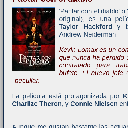
'Pactar con el diablo' o 
original), es una pel
Taylor Hackford
y b
Andrew Neiderman.
Kevin Lomax es un co
que nunca ha perdido u
contratado para trab
bufete. El nuevo jefe
peculiar.
La película está protagonizada por
K
Charlize Theron
, y
Connie Nielsen
ent
Aunque me gustan bastante las actuac