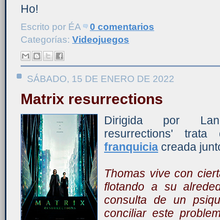
Ho!
Escrito por
ÉA
0 comentarios
Categorías:
Videojuegos
SÁBADO, 15 DE ENERO DE 2022
Matrix resurrections
Dirigida por Lan
resurrections' trata
franquicia
creada junt
Thomas vive con ciert
flotando a su alrede
consulta de un psiqu
conciliar este proble