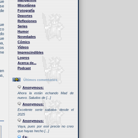
Manganime
que
Miscelánea
 se
 de
Fotografía
Deportes
Reflexiones
que
Series
ico
Humor
ado
Novedades
que
Cómics
na,
los
Vídeos
 me
Imprescindibles
Logros
Acerca de...
Podcast
 en
as,
Últimos comentarios
Anonymous:
Ahora la están echando Mad de
nuevo. Saludos de [...]
Anonymous:
Excelente serie saludos desde el
2025
Anonymous:
Vaya, pues por ese precio no creo
que hayas hecho [...]
ÉA: