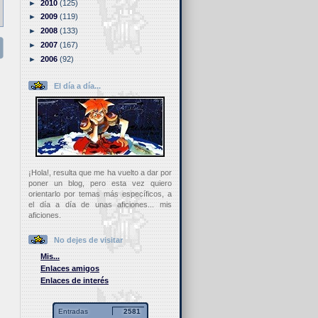
►
2010
(125)
►
2009
(119)
►
2008
(133)
►
2007
(167)
►
2006
(92)
El día a día...
¡Hola!, resulta que me ha vuelto a dar por
poner un blog, pero esta vez quiero
orientarlo por temas más específicos, a
el día a día de unas aficiones... mis
aficiones.
No dejes de visitar
Mis...
Enlaces amigos
Enlaces de interés
Entradas
2581