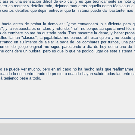
 así es una sensación difícil de explicar, y es que técnicamente se nota 
ro en recrear y detallar todo, dejando muy atrás aquella demo técnica que
ciertos detalles que dejan entrever que la historia puede dar bastante más
e hacía antes de probar la demo es: "¿me convencerá lo suficiente para 
o?", y la respuesta es un claro y rotundo: "no", no porque aunque a nivel técn
ema de combate no me ha gustado nada. Tras pasarme la demo, y haber prob
llos llaman "clásico", la jugabilidad me parece el típico quiero y no puedo 
strando en su intento de alejar la saga de los combates por turnos, una pe
urnos del juego original me sigue pareciendo a día de hoy como uno de 
e considere un purista, pero es que lo que he podido jugar de este sistema
no se puede ver mucho, pero en mi caso no ha hecho más que reafirmarme
cuando lo encuentre tirado de precio, o cuando hayan salido todas las entreg
á teniendo pese a todo.