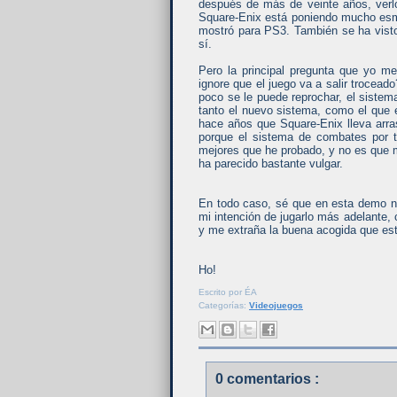
después de más de veinte años, verlo
Square-Enix está poniendo mucho esme
mostró para PS3. También se ha visto 
sí.
Pero la principal pregunta que yo m
ignore que el juego va a salir trocead
poco se le puede reprochar, el sist
tanto el nuevo sistema, como el que e
hace años que Square-Enix lleva arra
porque el sistema de combates por t
mejores que he probado, y no es que m
ha parecido bastante vulgar.
En todo caso, sé que en esta demo 
mi intención de jugarlo más adelante, 
y me extraña la buena acogida que est
Ho!
Escrito por
ÉA
Categorías:
Videojuegos
0 comentarios :