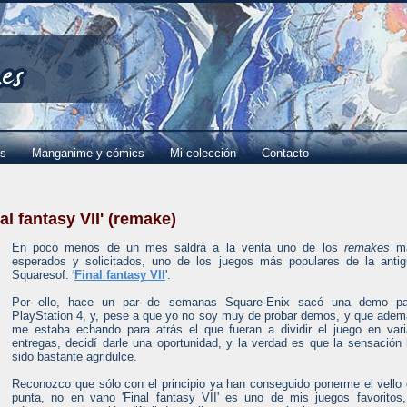
es
Manganime y cómics
Mi colección
Contacto
l fantasy VII' (remake)
En poco menos de un mes saldrá a la venta uno de los
remakes
m
esperados y solicitados, uno de los juegos más populares de la anti
Squaresof: '
Final fantasy VII
'.
Por ello, hace un par de semanas Square-Enix sacó una demo pa
PlayStation 4, y, pese a que yo no soy muy de probar demos, y que ade
me estaba echando para atrás el que fueran a dividir el juego en var
entregas, decidí darle una oportunidad, y la verdad es que la sensación
sido bastante agridulce.
Reconozco que sólo con el principio ya han conseguido ponerme el vello
punta, no en vano 'Final fantasy VII' es uno de mis juegos favoritos