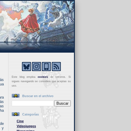
Este blog emplea
cookies
de terceros. Si
ás
sigues navegando se considera que aceptas su
gua
uso.
Buscar en el archivo
ra
más
ias
 ha
Categorías
Cine
 de
Videojuegos
, y