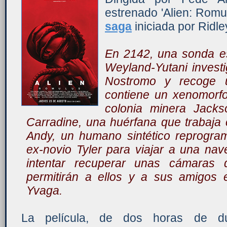
estrenado 'Alien: Romul
saga
iniciada por Ridle
En 2142, una sonda es
Weyland-Yutani invest
Nostromo y recoge u
contiene un xenomorf
colonia minera Jacks
Carradine, una huérfana que trabaja
Andy, un humano sintético reprogra
ex-novio Tyler para viajar a una na
intentar recuperar unas cámaras d
permitirán a ellos y a sus amigos 
Yvaga.
La película, de dos horas de du