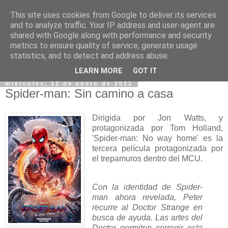
This site uses cookies from Google to deliver its services
and to analyze traffic. Your IP address and user-agent are
shared with Google along with performance and security
metrics to ensure quality of service, generate usage
statistics, and to detect and address abuse.
▼
LEARN MORE
GOT IT
miércoles, 12 de enero de 2022
Spider-man: Sin camino a casa
Dirigida por Jon Watts, y
protagonizada por Tom Holland,
'Spider-man: No way home' es la
tercera película protagonizada por
el trepamuros dentro del MCU.
Con la identidad de Spider-
man ahora revelada, Peter
recurre al Doctor Strange en
busca de ayuda. Las artes del
Doctor permiten corregir esta