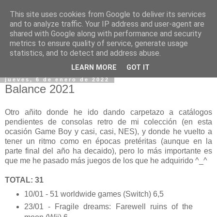
This site uses cookies from Google to deliver its services
and to analyze traffic. Your IP address and user-agent are
shared with Google along with performance and security
metrics to ensure quality of service, generate usage
statistics, and to detect and address abuse.
▼
LEARN MORE
GOT IT
jueves, 6 de enero de 2022
Balance 2021
Otro añito donde he ido dando carpetazo a catálogos
pendientes de consolas retro de mi colección (en esta
ocasión Game Boy y casi, casi, NES), y donde he vuelto a
tener un ritmo como en épocas pretéritas (aunque en la
parte final del año ha decaido), pero lo más importante es
que me he pasado más juegos de los que he adquirido ^_^
TOTAL: 31
10/01 - 51 worldwide games (Switch) 6,5
23/01 - Fragile dreams: Farewell ruins of the