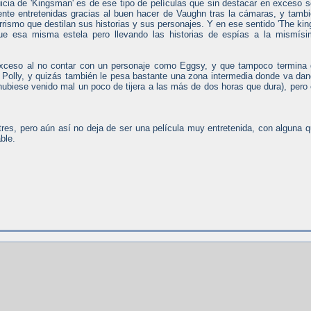
icia de 'Kingsman' es de ese tipo de películas que sin destacar en exceso 
mente entretenidas gracias al buen hacer de Vaughn tras la cámaras, y tamb
rismo que destilan sus historias y sus personajes. Y en ese sentido 'The kin
ue esa misma estela pero llevando las historias de espías a la mismís
exceso al no contar con un personaje como Eggsy, y que tampoco termina
 Polly, y quizás también le pesa bastante una zona intermedia donde va da
 hubiese venido mal un poco de tijera a las más de dos horas que dura), pero
tres, pero aún así no deja de ser una película muy entretenida, con alguna 
ble.