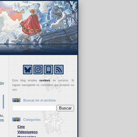
Este blog emplea
cookies
de terceros. Si
ión
sigues navegando se considera que aceptas su
uso.
Buscar en el archivo
ou,
ros
Categorías
Cine
Videojuegos