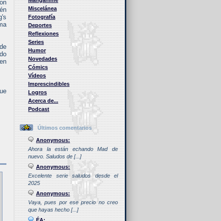
Manganime
son
Miscelánea
ién
g's
Fotografía
ima
Deportes
Reflexiones
Series
 de
Humor
ndo
Novedades
 en
Cómics
Vídeos
Imprescindibles
que
Logros
Acerca de...
Podcast
Últimos comentarios
Anonymous:
Ahora la están echando Mad de
nuevo. Saludos de [...]
Anonymous:
Excelente serie saludos desde el
2025
Anonymous:
Vaya, pues por ese precio no creo
que hayas hecho [...]
ÉA: