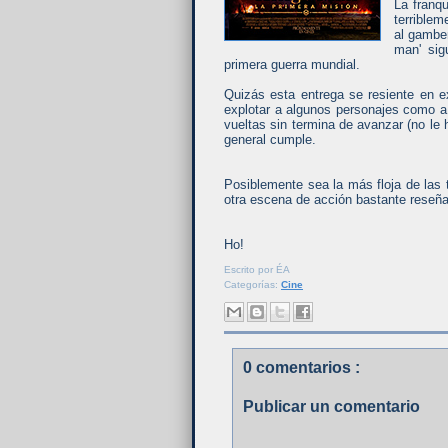
La franqu
terrible
al gamber
man' sig
primera guerra mundial.
Quizás esta entrega se resiente en 
explotar a algunos personajes como a
vueltas sin termina de avanzar (no le
general cumple.
Posiblemente sea la más floja de las 
otra escena de acción bastante reseña
Ho!
Escrito por
ÉA
Categorías:
Cine
0 comentarios :
Publicar un comentario