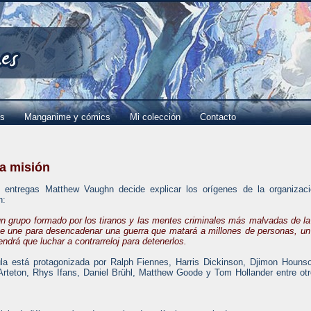
es
Manganime y cómics
Mi colección
Contacto
ra misión
 entregas Matthew Vaughn decide explicar los orígenes de la organizac
n:
n grupo formado por los tiranos y las mentes criminales más malvadas de la
 se une para desencadenar una guerra que matará a millones de personas, un
ndrá que luchar a contrarreloj para detenerlos.
ula está protagonizada por Ralph Fiennes, Harris Dickinson, Djimon Houns
teton, Rhys Ifans, Daniel Brühl, Matthew Goode y Tom Hollander entre ot