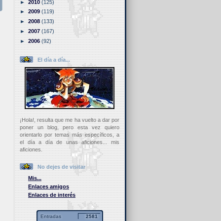
►
2010
(125)
►
2009
(119)
►
2008
(133)
►
2007
(167)
►
2006
(92)
El día a día...
¡Hola!, resulta que me ha vuelto a dar por
poner un blog, pero esta vez quiero
orientarlo por temas más específicos, a
el día a día de unas aficiones... mis
aficiones.
No dejes de visitar
Mis...
Enlaces amigos
Enlaces de interés
Entradas
2581