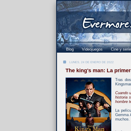
Blog
Videojuegos
Cine y seri
LUNES, 24 DE ENERO DE 2022
The king's man: La prime
Tras dos
Kingsma
Cuando u
historia
hombre te
La pelíc
Gemma Ar
muchos.