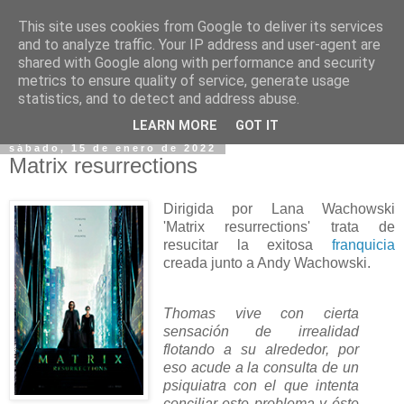
This site uses cookies from Google to deliver its services
and to analyze traffic. Your IP address and user-agent are
shared with Google along with performance and security
metrics to ensure quality of service, generate usage
statistics, and to detect and address abuse.
▼
LEARN MORE
GOT IT
sábado, 15 de enero de 2022
Matrix resurrections
Dirigida por Lana Wachowski
'Matrix resurrections' trata de
resucitar la exitosa
franquicia
creada junto a Andy Wachowski.
Thomas vive con cierta
sensación de irrealidad
flotando a su alrededor, por
eso acude a la consulta de un
psiquiatra con el que intenta
conciliar este problema y éste