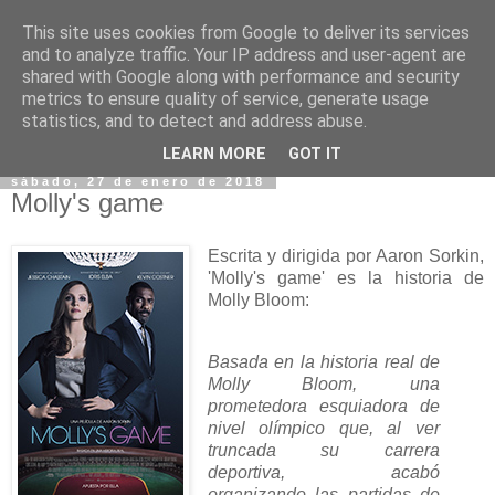
This site uses cookies from Google to deliver its services
and to analyze traffic. Your IP address and user-agent are
shared with Google along with performance and security
metrics to ensure quality of service, generate usage
statistics, and to detect and address abuse.
▼
LEARN MORE
GOT IT
sábado, 27 de enero de 2018
Molly's game
Escrita y dirigida por Aaron Sorkin,
'Molly's game' es la historia de
Molly Bloom:
Basada en la historia real de
Molly Bloom, una
prometedora esquiadora de
nivel olímpico que, al ver
truncada su carrera
deportiva, acabó
organizando las partidas de