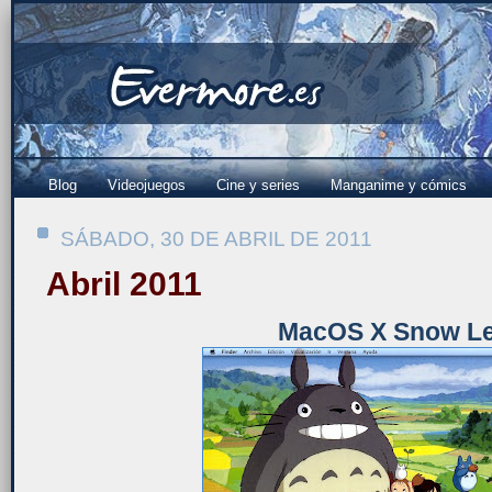
Blog
Videojuegos
Cine y series
Manganime y cómics
SÁBADO, 30 DE ABRIL DE 2011
Abril 2011
MacOS X Snow L