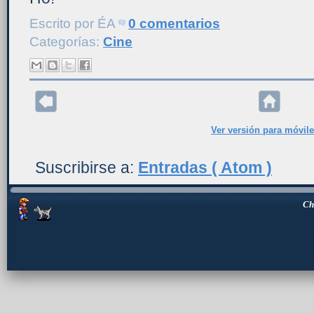
Escrito por
ÉA
0 comentarios
Categorías:
Cine
Ver versión para móvil
Suscribirse a:
Entradas ( Atom )
Ch