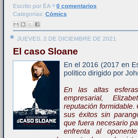
Escrito por
ÉA
0 comentarios
Categorías:
Cómics
JUEVES, 2 DE DICIEMBRE DE 2021
El caso Sloane
En el 2016 (2017 en E
político dirigido por J
En las altas esfera
empresarial, Eliza
reputación formidable.
sus éxitos sin paran
que fuera necesario p
enfrenta al oponen