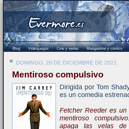
Blog
Videojuegos
Cine y series
Manganime y cómics
DOMINGO, 26 DE DICIEMBRE DE 2021
Mentiroso compulsivo
Dirigida por Tom Shadyac,
es un comedia estrena
Fetcher Reeder es un
mentiroso compulsiv
apaga las velas de 