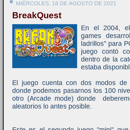
MIÉRCOLES, 18 DE AGOSTO DE 2021
BreakQuest
En el 2004, e
games desarro
ladrillos" para 
juego contó c
dentro de la ca
estaba disponibl
El juego cuenta con dos modos de 
donde podemos pasarnos los 100 nivel
otro (Arcade mode) donde deberemo
aleatorios lo antes posible.
Este es el segundo juego "mini" qu