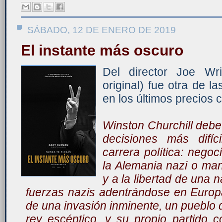
SÁBADO, 12 DE ENERO DE 2019
El instante más oscuro
Del director Joe Wrig
original) fue otra de 
en los últimos precios 
Winston Churchill debe
decisiones más difíc
carrera política: nego
la Alemania nazi o man
y a la libertad de una 
fuerzas nazis adentrándose en Europ
de una invasión inminente, un pueblo 
rey escéptico, y su propio partido 