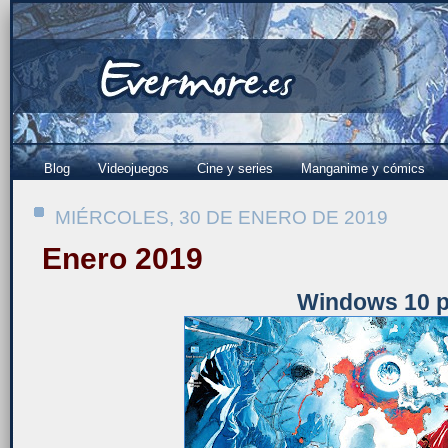
Blog
Videojuegos
Cine y series
Manganime y cómics
MIÉRCOLES, 30 DE ENERO DE 2019
Enero 2019
Windows 10 p