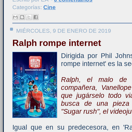
Categorías:
Cine
MIÉRCOLES, 9 DE ENERO DE 2019
Ralph rompe internet
Dirigida por Phil Joh
rompe internet' es la se
Ralph, el malo de 
compañera, Vanellope
que jugárselo todo v
busca de una pieza 
"Sugar rush", el videoj
Igual que en su predecesora, en 'Ra