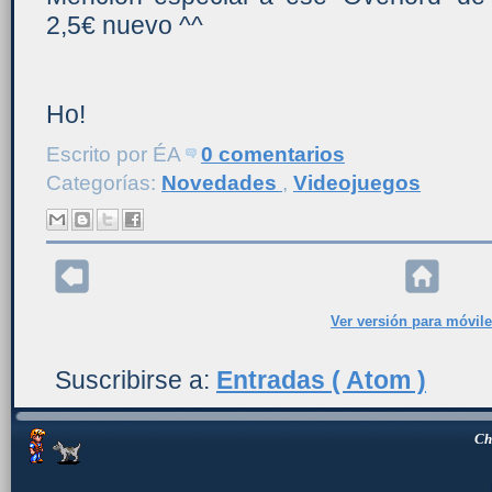
2,5€ nuevo ^^
Ho!
Escrito por
ÉA
0 comentarios
Categorías:
Novedades
,
Videojuegos
Ver versión para móvil
Suscribirse a:
Entradas ( Atom )
Ch