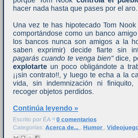
hacer nada hasta que pases por el aro.
Una vez te has hipotecado Tom Nook v
comportándose como un banco amigo (¡j
los bancos nunca son amigos a la hor
saben exprimir) decide fiarte sin 
pagarás cuando te venga bien"
dice, p
explotarte
un poco obligándote a trabaj
¡¡sin contrato!!, y luego te echa a la 
vida, sin indemnización ni finiquito
recoger objetos perdidos.
Continúa leyendo »
Escrito por
ÉA
0 comentarios
Categorías:
Acerca de...
,
Humor
,
Videojueg