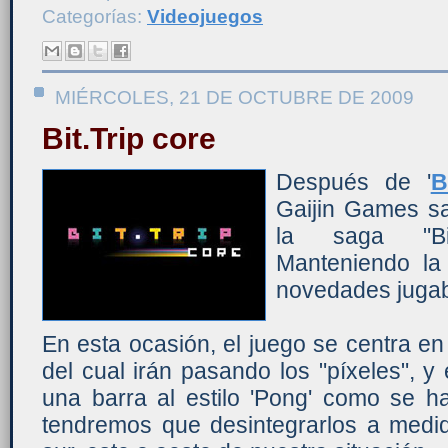
Categorías:
Videojuegos
MIÉRCOLES, 21 DE OCTUBRE DE 2009
Bit.Trip core
Después de '
B
Gaijin Games s
la saga "Bit
Manteniendo la
novedades jugab
En esta ocasión, el juego se centra en
del cual irán pasando los "píxeles", 
una barra al estilo 'Pong' como se h
tendremos que desintegrarlos a medid