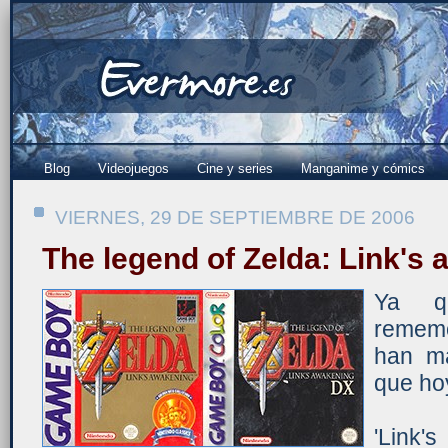
Blog
Videojuegos
Cine y series
Manganime y cómics
VIERNES, 29 DE SEPTIEMBRE DE 2006
The legend of Zelda: Link's
Ya q
rememo
han ma
que hoy
'Link'