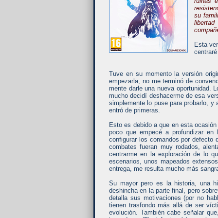
ruinas e
resisten
su famil
liberta
compañer
Esta ve
centraré
Tuve en su momento la versión origin
empezarla, no me terminó de convencer
mente darle una nueva oportunidad. 
mucho decidí deshacerme de esa versi
simplemente lo puse para probarlo, y a
entró de primeras.
Esto es debido a que en esta ocasión 
poco que empecé a profundizar en l
configurar los comandos por defecto 
combates fueran muy rodados, alen
centrarme en la exploración de lo 
escenarios, unos mapeados extensos, 
entrega, me resulta mucho más sangrant
Su mayor pero es la historia, una h
deshincha en la parte final, pero sob
detalla sus motivaciones (por no hab
tienen trasfondo más allá de ser víc
evolución. También cabe señalar que,