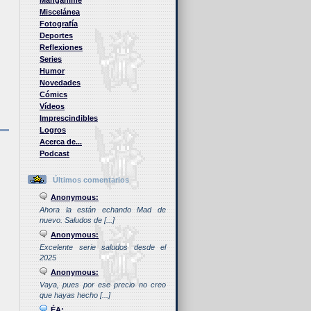
Manganime
Miscelánea
Fotografía
Deportes
Reflexiones
Series
Humor
Novedades
Cómics
Vídeos
Imprescindibles
Logros
Acerca de...
Podcast
Últimos comentarios
Anonymous:
Ahora la están echando Mad de
nuevo. Saludos de [...]
Anonymous:
Excelente serie saludos desde el
2025
Anonymous:
Vaya, pues por ese precio no creo
que hayas hecho [...]
ÉA: