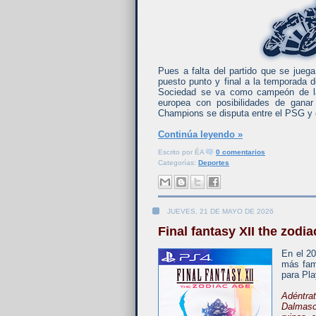
Pues a falta del partido que se juega
puesto punto y final a la temporada 
Sociedad se va como campeón de la 
europea con posibilidades de ganar
Champions se disputa entre el PSG y 
Continúa leyendo »
Escrito por
ÉA
0 comentarios
Categorías:
Deportes
JUEVES, 21 DE MAYO DE 2026
Final fantasy XII the zodi
En el 20
más famo
para Pla
Adéntra
Dalmasc