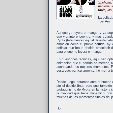
Shohoku, 
nacional i
título, lo
La películ
Toei Anim
Aunque yo leyera el manga, y ya supi
ese vibrante encuentro, y más cuando
Ryota (totalmente original de esta pelí
emoción como el propio partido, ay
señalar que Inoue decide prescindir
para el que no leyera el manga.
En cuestiones técnicas, aquí han opt
animación que el partido se merece, 
acentuando los mejores momentos. Po
sosa que, particularmente, no me ha 
Desde luego, estamos ante el broche 
sin el debido final, pero que tambié
protagonismo de Ryota en la historia 
la rivalidad que tiene Hanamichi co
muchos de los momentos finales del par
Ho!