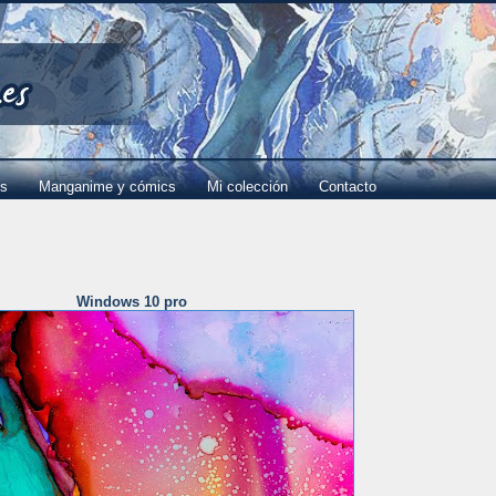
es
Manganime y cómics
Mi colección
Contacto
Windows 10 pro