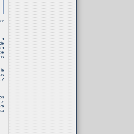
por
o a
 de
nta
abe
sas
 la
les
a y
ron
yor
erá
uso