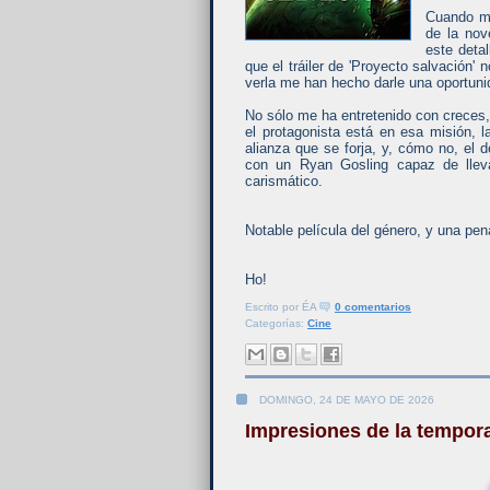
Cuando me
de la nov
este deta
que el tráiler de 'Proyecto salvación
verla me han hecho darle una oportuni
No sólo me ha entretenido con creces
el protagonista está en esa misión, l
alianza que se forja, y, cómo no, el 
con un Ryan Gosling capaz de lleva
carismático.
Notable película del género, y una pena
Ho!
Escrito por
ÉA
0 comentarios
Categorías:
Cine
DOMINGO, 24 DE MAYO DE 2026
Impresiones de la tempora