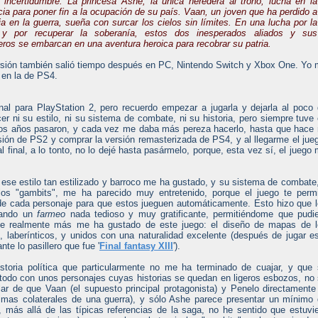
 incertidumbre. La princesa Ashe, la única heredera al trono, lucha en la
cia para poner fin a la ocupación de su país. Vaan, un joven que ha perdido a
ia en la guerra, sueña con surcar los cielos sin límites. En una lucha por la
d y por recuperar la soberanía, estos dos inesperados aliados y sus
os se embarcan en una aventura heroica para recobrar su patria.
rsión también salió tiempo después en PC, Nintendo Switch y Xbox One. Yo
 en la de PS4.
al para PlayStation 2, pero recuerdo empezar a jugarla y dejarla al poco
 ni su estilo, ni su sistema de combate, ni su historia, pero siempre tuve
Los años pasaron, y cada vez me daba más pereza hacerlo, hasta que hace
ón de PS2 y comprar la versión remasterizada de PS4, y al llegarme el jue
l final, a lo tonto, no lo dejé hasta pasármelo, porque, esta vez sí, el juego
ese estilo tan estilizado y barroco me ha gustado, y su sistema de combate
os "gambits", me ha parecido muy entretenido, porque el juego te perm
de cada personaje para que estos jueguen automáticamente. Esto hizo que 
tando un
farmeo
nada tedioso y muy gratificante, permitiéndome que pudi
que realmente más me ha gustado de este juego: el diseño de mapas de 
laberínticos, y unidos con una naturalidad excelente (después de jugar e
e lo pasillero que fue '
Final fantasy XIII
').
istoria política que particularmente no me ha terminado de cuajar, y que
retodo con unos personajes cuyas historias se quedan en ligeros esbozos, no
lar de que Vaan (el supuesto principal protagonista) y Penelo directamente
timas colaterales de una guerra), y sólo Ashe parece presentar un mínimo
 más allá de las típicas referencias de la saga, no he sentido que estuvi