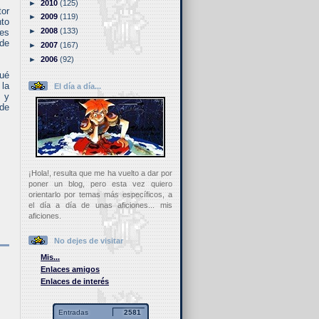
►
2010
(125)
tor
►
2009
(119)
to
►
2008
(133)
 es
 de
►
2007
(167)
►
2006
(92)
qué
 la
El día a día...
, y
de
¡Hola!, resulta que me ha vuelto a dar por
poner un blog, pero esta vez quiero
orientarlo por temas más específicos, a
el día a día de unas aficiones... mis
aficiones.
No dejes de visitar
Mis...
Enlaces amigos
Enlaces de interés
Entradas
2581