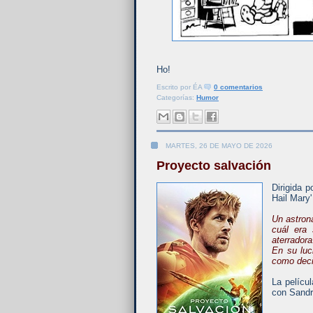
Ho!
Escrito por
ÉA
0 comentarios
Categorías:
Humor
MARTES, 26 DE MAYO DE 2026
Proyecto salvación
Dirigida p
Hail Mary'
Un astrona
cuál era
aterrador
En su luc
como deci
La pelícu
con Sandr