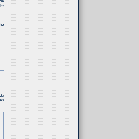
 de
der
 ha
 de
 en