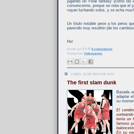
jugando un 'Final fantasy' (como las
convencerme, porque se nota que el j
vayan luchando solos, y se echa muc
Un título notable pese a los peros 
parecido muy resultón (de los cambios 
Ho!
Escrito por
ÉA
0 comentarios
Categorías:
Videojuegos
LUNES, 18 DE MAYO DE 2026
The first slam dunk
Basada e
adaptar e
su moment
El cerebr
sorteando
tenía un 
famoso ju
baloncest
En su seg