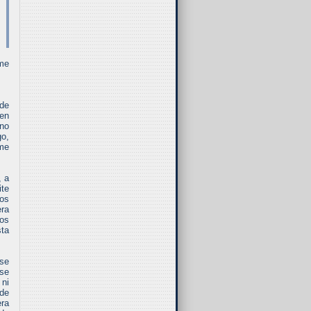
 me
 de
 en
 no
go,
 me
, a
ite
los
era
los
sta
 se
 se
 ni
 de
era