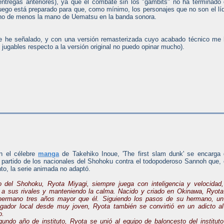
 entregas anteriores), ya que el combate sin los "gambits" no ha terminado
uego está preparado para que, como mínimo, los personajes que no son el lí
ho de menos la mano de Uematsu en la banda sonora.
que he señalado, y con una versión remasterizada cuyo acabado técnico me
jugables respecto a la versión original no puedo opinar mucho).
n el célebre
manga
de Takehiko Inoue, 'The first slam dunk' se encarga
l partido de los nacionales del Shohoku contra el todopoderoso Sannoh que,
o, la serie animada no adaptó.
o del Shohoku, Ryota Miyagi, siempre juega con inteligencia y velocidad,
 a sus rivales y manteniendo la calma. Nacido y criado en Okinawa, Ryota
hermano tres años mayor que él. Siguiendo los pasos de su hermano, un
gador local desde muy joven, Ryota también se convirtió en un adicto al
o.
undo año de instituto, Ryota se unió al equipo de baloncesto del instituto