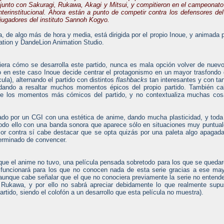
junto con Sakuragi, Rukawa, Akagi y Mitsui, y compitieron en el campeonato
nterinstitucional. Ahora están a punto de competir contra los defensores del
s jugadores del instituto Sannoh Kogyo.
a, de algo más de hora y media, está dirigida por el propio Inoue, y animada 
ation y DandeLion Animation Studio.
era cómo se desarrolla este partido, nunca es mala opción volver de nuev
 en este caso Inoue decide centrar el protagonismo en un mayor trasfondo
cula), alternando el partido con distintos
flashbacks
tan interesantes y con ta
udando a resaltar muchos momentos épicos del propio partido. También c
 de los momentos más cómicos del partido, y no contextualiza muchas co
ado por un CGI con una estética de anime, dando mucha plasticidad, y toda
todo ello con una banda sonora que aparece sólo en situaciones muy puntua
r contra sí cabe destacar que se opta quizás por una paleta algo apagad
terminado de convencer.
que el anime no tuvo, una película pensada sobretodo para los que se queda
n funcionará para los que no conocen nada de esta serie gracias a ese ma
(aunque cabe señalar que el que no conociera previamente la serie no entend
n Rukawa, y por ello no sabrá apreciar debidamente lo que realmente sup
tido, siendo el colofón a un desarrollo que esta película no muestra).