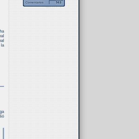
Comentarios
563
 ha
eal
al
 la
aga
lió