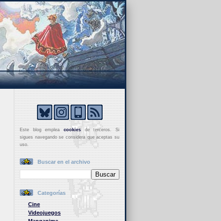
Este blog emplea
cookies
de terceros. Si
sigues navegando se considera que aceptas su
uso.
Buscar en el archivo
Categorías
Cine
Videojuegos