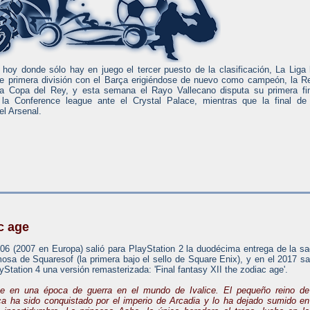
 hoy donde sólo hay en juego el tercer puesto de la clasificación, La Liga
de primera división con el Barça erigiéndose de nuevo como campeón, la R
Copa del Rey, y esta semana el Rayo Vallecano disputa su primera fin
 la Conference league ante el Crystal Palace, mientras que la final de
el Arsenal.
ac age
06 (2007 en Europa) salió para PlayStation 2 la duodécima entrega de la s
sa de Squaresof (la primera bajo el sello de Square Enix), y en el 2017 sa
yStation 4 una versión remasterizada: 'Final fantasy XII the zodiac age'.
te en una época de guerra en el mundo de Ivalice. El pequeño reino de
a ha sido conquistado por el imperio de Arcadia y lo ha dejado sumido en