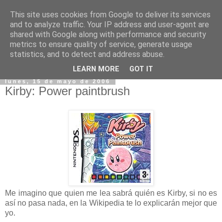
This site uses cookies from Google to deliver its services
and to analyze traffic. Your IP address and user-agent are
shared with Google along with performance and security
metrics to ensure quality of service, generate usage
statistics, and to detect and address abuse.
▼
LEARN MORE
GOT IT
lunes, 15 de mayo de 2006
Kirby: Power paintbrush
Me imagino que quien me lea sabrá quién es Kirby, si no es
así no pasa nada, en la Wikipedia te lo explicarán mejor que
yo.