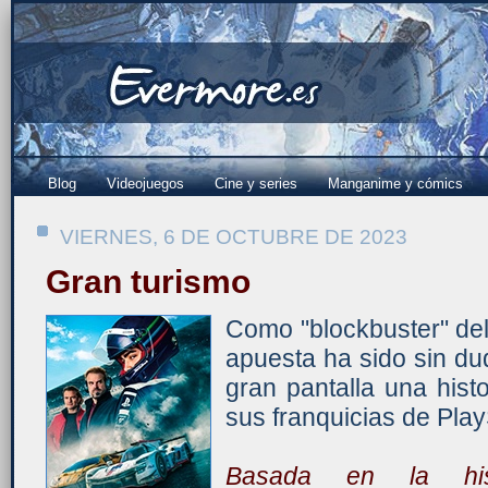
Blog
Videojuegos
Cine y series
Manganime y cómics
VIERNES, 6 DE OCTUBRE DE 2023
Gran turismo
Como "blockbuster" del
apuesta ha sido sin du
gran pantalla una hist
sus franquicias de PlayS
Basada en la his