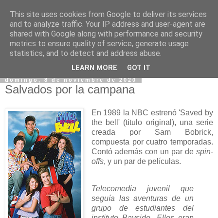
This site uses cookies from Google to deliver its services
and to analyze traffic. Your IP address and user-agent are
shared with Google along with performance and security
metrics to ensure quality of service, generate usage
statistics, and to detect and address abuse.
▼
LEARN MORE
GOT IT
domingo, 8 de noviembre de 2020
Salvados por la campana
En 1989 la NBC estrenó 'Saved by
the bell' (título original), una serie
creada por Sam Bobrick,
compuesta por cuatro temporadas.
Contó además con un par de
spin-
offs
, y un par de películas.
Telecomedia juvenil que
seguía las aventuras de un
grupo de estudiantes del
instituto Bayside. Ellos eran