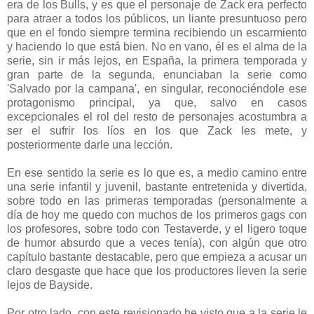
era de los Bulls, y es que el personaje de Zack era perfecto
para atraer a todos los públicos, un liante presuntuoso pero
que en el fondo siempre termina recibiendo un escarmiento
y haciendo lo que está bien. No en vano, él es el alma de la
serie, sin ir más lejos, en España, la primera temporada y
gran parte de la segunda, enunciaban la serie como
'Salvado por la campana', en singular, reconociéndole ese
protagonismo principal, ya que, salvo en casos
excepcionales el rol del resto de personajes acostumbra a
ser el sufrir los líos en los que Zack les mete, y
posteriormente darle una lección.
En ese sentido la serie es lo que es, a medio camino entre
una serie infantil y juvenil, bastante entretenida y divertida,
sobre todo en las primeras temporadas (personalmente a
día de hoy me quedo con muchos de los primeros gags con
los profesores, sobre todo con Testaverde, y el ligero toque
de humor absurdo que a veces tenía), con algún que otro
capítulo bastante destacable, pero que empieza a acusar un
claro desgaste que hace que los productores lleven la serie
lejos de Bayside.
Por otro lado, con este revisionado he visto que a la serie le