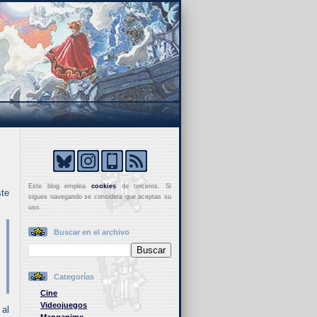
Este blog emplea
cookies
de terceros. Si
ste
sigues navegando se considera que aceptas su
uso.
Buscar en el archivo
Categorías
Cine
Videojuegos
 al