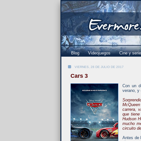
Blog
Videojuegos
Cine y seri
VIERNES, 28 DE JULIO DE 2017
Cars 3
Con un de
verano, y 
Sorprendi
McQueen q
carrera, 
que tiene
Hudson Ho
mucho me
circuito d
Antes de l