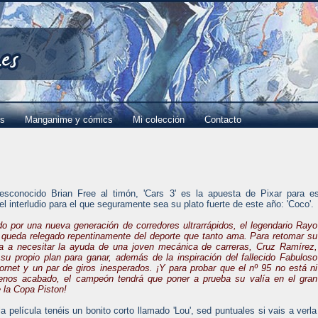
es
Manganime y cómics
Mi colección
Contacto
sconocido Brian Free al timón, 'Cars 3' es la apuesta de Pixar para e
el interludio para el que seguramente sea su plato fuerte de este año: 'Coco'.
do por una nueva generación de corredores ultrarrápidos, el legendario Rayo
ueda relegado repentinamente del deporte que tanto ama. Para retomar su
va a necesitar la ayuda de una joven mecánica de carreras, Cruz Ramírez,
 su propio plan para ganar, además de la inspiración del fallecido Fabuloso
rnet y un par de giros inesperados. ¡Y para probar que el nº 95 no está ni
nos acabado, el campeón tendrá que poner a prueba su valía en el gran
e la Copa Piston!
a película tenéis un bonito corto llamado 'Lou', sed puntuales si vais a verla