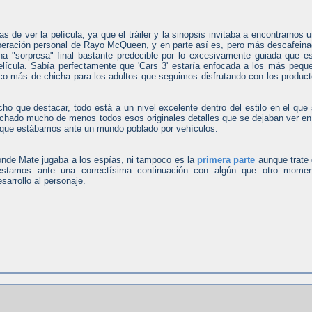
s de ver la película, ya que el tráiler y la sinopsis invitaba a encontrarnos 
uperación personal de Rayo McQueen, y en parte así es, pero más descafein
a "sorpresa" final bastante predecible por lo excesivamente guiada que e
lícula. Sabía perfectamente que 'Cars 3' estaría enfocada a los más pequ
o más de chicha para los adultos que seguimos disfrutando con los produc
o que destacar, todo está a un nivel excelente dentro del estilo en el que
chado mucho de menos todos esos originales detalles que se dejaban ver en
 que estábamos ante un mundo poblado por vehículos.
onde Mate jugaba a los espías, ni tampoco es la
primera parte
aunque trate
 estamos ante una correctísima continuación con algún que otro momen
arrollo al personaje.