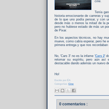
cine.
Tenía gana
historia emocionante de carreras y s
de lo que uno podía pensar, y con un
desde más o menos la mitad de la pe
pero no hubiese estado de más un poc
de Pixar.
En los aspectos técnicos, no hay much
mueve, como cabía esperar, pero he e
primera entrega y que nos recordaban
No, 'Cars 3' no es la infame '
Cars 2
' d
retomar su espíritu, pero aún así
destacable dando además un nuevo des
Ho!
Escrito por
ÉA
Categorías:
Cine
0 comentarios :