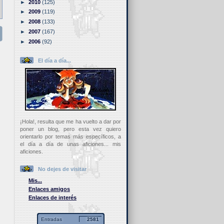
►
2010
(125)
►
2009
(119)
►
2008
(133)
►
2007
(167)
►
2006
(92)
El día a día...
¡Hola!, resulta que me ha vuelto a dar por
poner un blog, pero esta vez quiero
orientarlo por temas más específicos, a
el día a día de unas aficiones... mis
aficiones.
No dejes de visitar
Mis...
Enlaces amigos
Enlaces de interés
Entradas
2581