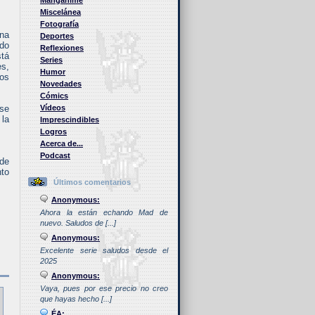
Manganime
Miscelánea
Fotografía
una
Deportes
ado
Reflexiones
stá
Series
es,
Humor
tos
Novedades
Cómics
 se
Vídeos
 la
Imprescindibles
Logros
Acerca de...
Podcast
 de
to
Últimos comentarios
Anonymous:
Ahora la están echando Mad de
nuevo. Saludos de [...]
Anonymous:
Excelente serie saludos desde el
2025
Anonymous:
Vaya, pues por ese precio no creo
que hayas hecho [...]
ÉA: