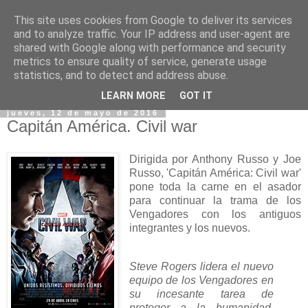
This site uses cookies from Google to deliver its services
and to analyze traffic. Your IP address and user-agent are
shared with Google along with performance and security
metrics to ensure quality of service, generate usage
statistics, and to detect and address abuse.
▼
LEARN MORE
GOT IT
jueves, 12 de mayo de 2016
Capitán América. Civil war
Dirigida por Anthony Russo y Joe
Russo, 'Capitán América: Civil war'
pone toda la carne en el asador
para continuar la trama de los
Vengadores con los antiguos
integrantes y los nuevos.
Steve Rogers lidera el nuevo
equipo de los Vengadores en
su incesante tarea de
proteger a la humanidad.