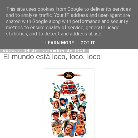
This site uses cookies from Google to deliver its services
and to analyze traffic. Your IP address and user-agent are
shared with Google along with performance and security
metrics to ensure quality of service, generate usage
statistics, and to detect and address abuse.
▼
LEARN MORE
GOT IT
sábado, 14 de noviembre de 2015
El mundo está loco, loco, loco