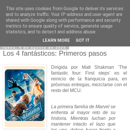
This site uses cookies from Google to deliver its services
and to analyze traffic. Your IP address and user-agent are
shared with Google along with performance and security
metrics to ensure quality of service, generate usage
statistics, and to detect and address abuse.
▼
LEARN MORE
GOT IT
lunes, 4 de agosto de 2025
Los 4 fantásticos: Primeros pasos
Dirigida por Matt Shakman 'The
fantastic four: First steps' es el
reinicio de la franquicia para, en
próximas entregas, mezclarse con el
resto del MCU.
La primera familia de Marvel se
enfrenta al mayor reto de su
historia. Mientras luchan por
mantener intacto el lazo que
los une, deben hacer frente a