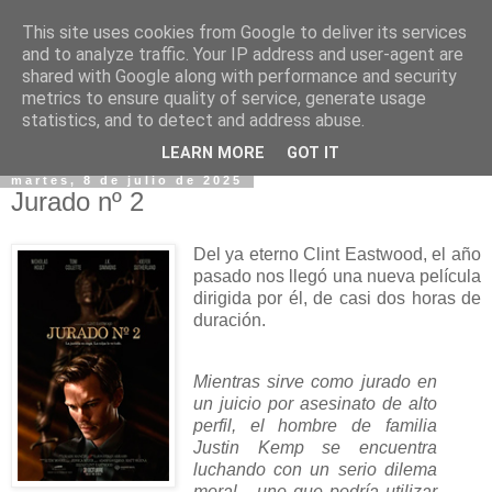
This site uses cookies from Google to deliver its services
and to analyze traffic. Your IP address and user-agent are
shared with Google along with performance and security
metrics to ensure quality of service, generate usage
statistics, and to detect and address abuse.
▼
LEARN MORE
GOT IT
martes, 8 de julio de 2025
Jurado nº 2
Del ya eterno Clint Eastwood, el año
pasado nos llegó una nueva película
dirigida por él, de casi dos horas de
duración.
Mientras sirve como jurado en
un juicio por asesinato de alto
perfil, el hombre de familia
Justin Kemp se encuentra
luchando con un serio dilema
moral... uno que podría utilizar