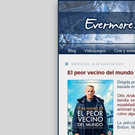
Blog
Videojuegos
Cine y seri
MIÉRCOLES, 23 DE JULIO DE 2025
El peor vecino del mundo
Dirigida p
basada en
Otto Ande
familia s
espabila
amistad q
cómo algu
La pelícu
Britton, 