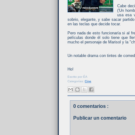
Cabe deci
('Un homb
usa esa v
sobrio, elegante, y sabe sacar partid
en las teclas que decide tocar.
Pero nada de esto funcionaría si al 
películas donde él solo tiene que ll
mucho el personaje de Marisol y la "c
Un notable drama con tintes de comedi
Ho!
Escrito por
ÉA
Categorías:
Cine
0 comentarios :
Publicar un comentario