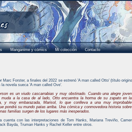
es
Manganime y cómics
Mi colección
Contacto
or Marc Forster, a finales del 2022 se estrenó 'A man called Otto' (título origina
 la novela sueca 'A man called Ove'.
rson es un viudo cascarrabias y muy obstinado. Cuando una alegre joven
e muda a la casa de al lado, Otto encuentra la horma de su zapato en la
da, y muy embarazada, Marisol, lo que conlleva a una muy improbable
ue pondrá su mundo patas arriba. Una cómica y conmovedora historia sobre
nas familias surgen de los lugares más inesperados.
la cuenta con las interpretaciones de Tom Hanks, Mariana Treviño, Came
Mack Bayda, Truman Hanks y Rachel Keller entre otros.