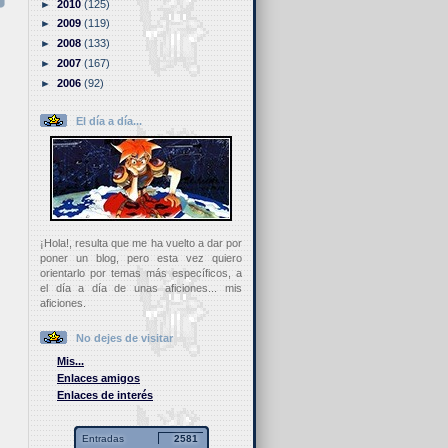
►
2010
(125)
►
2009
(119)
►
2008
(133)
►
2007
(167)
►
2006
(92)
El día a día...
¡Hola!, resulta que me ha vuelto a dar por
poner un blog, pero esta vez quiero
orientarlo por temas más específicos, a
el día a día de unas aficiones... mis
aficiones.
No dejes de visitar
Mis...
Enlaces amigos
Enlaces de interés
Entradas
2581