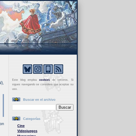
Este blog emplea
cookies
de terceros. Si
l),
sigues navegando se considera que aceptas su
uso.
Buscar en el archivo
Categorías
ron
Cine
Videojuegos