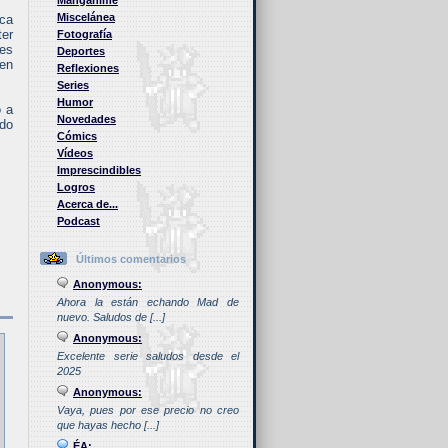
Manganime
Miscelánea
eca
ter
Fotografía
 es
Deportes
ien
Reflexiones
Series
Humor
o a
Novedades
ado
Cómics
Vídeos
Imprescindibles
Logros
Acerca de...
Podcast
Últimos comentarios
Anonymous:
Ahora la están echando Mad de
nuevo. Saludos de [...]
Anonymous:
Excelente serie saludos desde el
2025
Anonymous:
Vaya, pues por ese precio no creo
que hayas hecho [...]
ÉA: