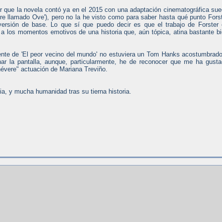
r que la novela contó ya en el 2015 con una adaptación cinematográfica su
re llamado Ove'), pero no la he visto como para saber hasta qué punto Fors
ersión de base. Lo que sí que puedo decir es que el trabajo de Forster
o a los momentos emotivos de una historia que, aún tópica, atina bastante b
frente de 'El peor vecino del mundo' no estuviera un Tom Hanks acostumbrad
enar la pantalla, aunque, particularmente, he de reconocer que me ha gust
hévere" actuación de Mariana Treviño.
a, y mucha humanidad tras su tierna historia.