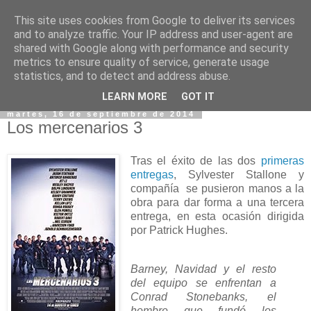
This site uses cookies from Google to deliver its services
and to analyze traffic. Your IP address and user-agent are
shared with Google along with performance and security
metrics to ensure quality of service, generate usage
statistics, and to detect and address abuse.
▼
LEARN MORE
GOT IT
martes, 16 de septiembre de 2014
Los mercenarios 3
Tras el éxito de las dos
primeras
entregas
, Sylvester Stallone y
compañía se pusieron manos a la
obra para dar forma a una tercera
entrega, en esta ocasión dirigida
por Patrick Hughes.
Barney, Navidad y el resto
del equipo se enfrentan a
Conrad Stonebanks, el
hombre que fundó los