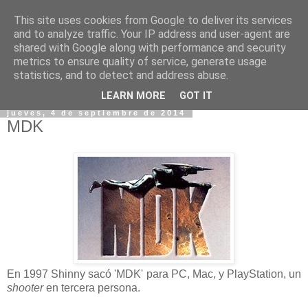
This site uses cookies from Google to deliver its services
and to analyze traffic. Your IP address and user-agent are
shared with Google along with performance and security
metrics to ensure quality of service, generate usage
statistics, and to detect and address abuse.
▼
LEARN MORE
GOT IT
jueves, 4 de septiembre de 2014
MDK
En 1997 Shinny sacó 'MDK' para PC, Mac, y PlayStation, un
shooter
en tercera persona.