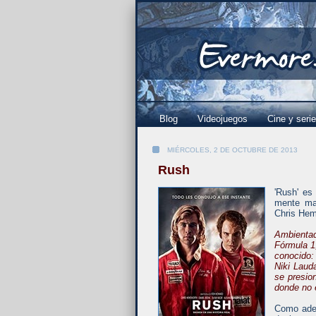
Blog
Videojuegos
Cine y seri
MIÉRCOLES, 2 DE OCTUBRE DE 2013
Rush
'Rush' es
mente mar
Chris Hem
Ambientad
Fórmula 1,
conocido:
Niki Lauda
se presion
donde no e
Como adela