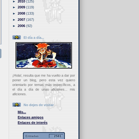
►
2010
(125)
►
2009
(119)
►
2008
(133)
►
2007
(167)
►
2006
(92)
El día a día...
¡Hola!, resulta que me ha vuelto a dar por
poner un blog, pero esta vez quiero
orientarlo por temas más específicos, a
el día a día de unas aficiones... mis
aficiones.
No dejes de visitar
Mis...
Enlaces amigos
Enlaces de interés
Entradas
2581