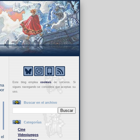
Este blog emplea
cookies
de terceros. Si
Una
sigues navegando se considera que aceptas su
por
uso.
Buscar en el archivo
Categorías
Cine
Videojuegos
 el