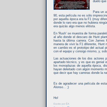
duelo que
Para un a
90, esta película no es sólo imprescin
por aquella época era la F1 (muy dife
donde lo raro era que no hubiera ningú
era quizás algo menos elitista.
En 'Rush' se muestra de forma paralela
al año donde el descaro de Hunt pla
hasta la última carrera. Con James
manera de vivir la F1 diferente, Hunt 
en cambio es el prototipo del actual p
con el equipo y consigo mismo, y, sobr
Las actuaciones de los dos actores p
apartado técnico, y es que es genial 
los monoplazas de aquella época, dis
hayan deleitado con algún momento más
que decir que hay carreras donde la na
Es de agradecer una película de esta
Alonso... ;)
Ho!
Escrito por
ÉA