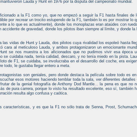
 mantuvieron Lauda y Hunt en 1976 por la disputa del campeonato mundial.
ficionado a la F1 como yo, que no empezó a seguir la F1 hasta finales de 
dible por recrear un trocito estupendo de la F1, también lo es por mostrar lo 
rente a lo que es actualmente), donde los monoplazas eran ataúdes con rued
n accidente de gravedad, donde los pilotos iban siempre al límite, y donde la
 las vidas de Hunt y Lauda, dos pilotos cuya rivalidad los espoleó hasta lle
ntó cara al meticuloso Lauda, y ambos protagonizaron un emocionante mund
 Hunt se nos muestra a los aficionados que no pudimos vivir esa época 
no se cuidaba nada, tenía calidad, descaro, y no tenía miedo en la pista. La
iloto de F1, se cuidaba, se involucraba en el desarrollo del coche, era exige
e todo, le gustaba llegar entero a meta.
rotagonistas son geniales, pero donde destaca la película sobre todo es en
escuchar esos motores haciendo temblar toda la sala, ver diferentes detalles
frutar de la genial fotografía de Anthony Dod Mantle... la pena es que no 
 de pura carrera, porque lo visto ha resultado excelente, eso sí, también 
rración resulta algo confusa y caótica.
s características, y es que la F1 no sólo trata de Senna, Prost, Schumach