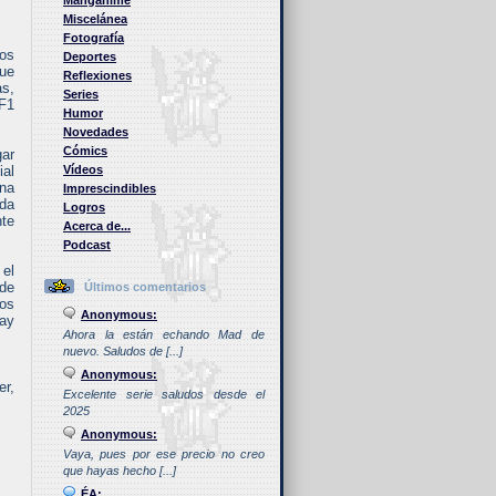
Manganime
Miscelánea
Fotografía
los
Deportes
que
Reflexiones
as,
Series
 F1
Humor
Novedades
Cómics
gar
ial
Vídeos
una
Imprescindibles
uda
Logros
nte
Acerca de...
Podcast
 el
 de
Últimos comentarios
nos
Anonymous:
hay
Ahora la están echando Mad de
nuevo. Saludos de [...]
Anonymous:
er,
Excelente serie saludos desde el
2025
Anonymous:
Vaya, pues por ese precio no creo
que hayas hecho [...]
ÉA: