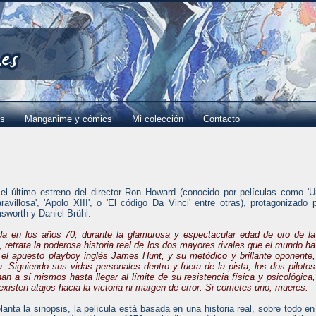
es
Manganime y cómics
Mi colección
Contacto
 el último estreno del director Ron Howard (conocido por películas como '
avillosa', 'Apolo XIII', o 'El código Da Vinci' entre otras), protagonizado 
sworth y Daniel Brühl.
a en los años 70, durante la glamurosa y espectacular edad de oro de la
 retrata la poderosa historia real de los dos mayores rivales que el mundo ha
 el apuesto playboy inglés James Hunt, y su metódico y brillante oponente,
. Siguiendo sus vidas personales dentro y fuera de la pista, los dos pilotos
an a sí mismos hasta llegar al límite de su resistencia física y psicológica,
xisten atajos hacia la victoria ni margen de error. Si cometes uno, mueres.
nta la sinopsis, la película está basada en una historia real, sobre todo en