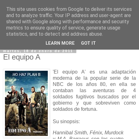
This site uses cookies from Google to deliver its services
and to analyze traffic. Your IP address and user-agent are
shared with Google along with performance and security
metrics to ensure quality of service, generate usage
statistics, and to detect and address abuse.
▼
LEARN MORE
GOT IT
martes, 18 de enero de 2011
El equipo A
'El equipo A' es una adaptación
moderna de la popular serie de la
NBC de los años 80, en ella se
contaban las aventuras de 4
soldados fugitivos buscados por el
gobierno y que sobreviven como
soldados de fortuna.
Su sinopsis:
Hannibal Smith, Fénix, Murdock
y M.A. Barracus son los cuatro