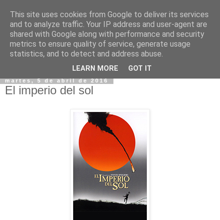
This site uses cookies from Google to deliver its services
and to analyze traffic. Your IP address and user-agent are
shared with Google along with performance and security
metrics to ensure quality of service, generate usage
statistics, and to detect and address abuse.
▼
LEARN MORE
GOT IT
martes, 5 de abril de 2016
El imperio del sol