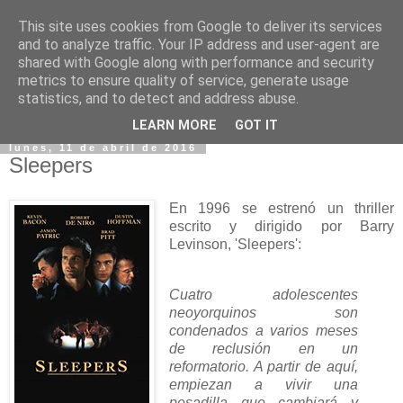
This site uses cookies from Google to deliver its services
and to analyze traffic. Your IP address and user-agent are
shared with Google along with performance and security
metrics to ensure quality of service, generate usage
statistics, and to detect and address abuse.
▼
LEARN MORE
GOT IT
lunes, 11 de abril de 2016
Sleepers
En 1996 se estrenó un thriller
escrito y dirigido por Barry
Levinson, 'Sleepers':
Cuatro adolescentes
neoyorquinos son
condenados a varios meses
de reclusión en un
reformatorio. A partir de aquí,
empiezan a vivir una
pesadilla que cambiará y