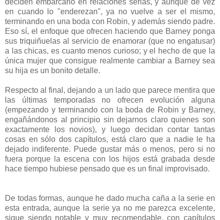
deciden embarcarlo en relaciones serias, y aunque de vez
en cuando lo "enderezan", ya no vuelve a ser el mismo,
terminando en una boda con Robin, y además siendo padre.
Eso sí, el enfoque que ofrecen haciendo que Barney ponga
sus triquiñuelas al servicio de enamorar (que no engatusar)
a las chicas, es cuanto menos curioso; y el hecho de que la
única mujer que consigue realmente cambiar a Barney sea
su hija es un bonito detalle.
Respecto al final, dejando a un lado que parece mentira que
las últimas temporadas no ofrecen evolución alguna
(empezando y terminando con la boda de Robin y Barney,
engañándonos al principio sin dejarnos claro quienes son
exactamente los novios), y luego decidan contar tantas
cosas en sólo dos capítulos, está claro que a nadie le ha
dejado indiferente. Puede gustar más o menos, pero si no
fuera porque la escena con los hijos está grabada desde
hace tiempo hubiese pensado que es un final improvisado.
De todas formas, aunque he dado mucha caña a la serie en
esta entrada, aunque la serie ya no me parezca excelente,
sigue siendo notable y muy recomendable, con capítulos