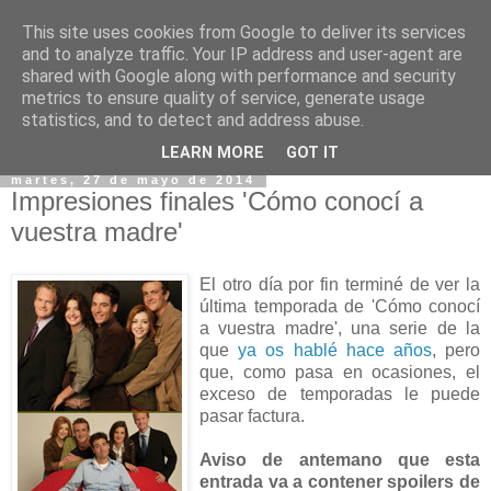
This site uses cookies from Google to deliver its services
and to analyze traffic. Your IP address and user-agent are
shared with Google along with performance and security
metrics to ensure quality of service, generate usage
statistics, and to detect and address abuse.
▼
LEARN MORE
GOT IT
martes, 27 de mayo de 2014
Impresiones finales 'Cómo conocí a
vuestra madre'
El otro día por fin terminé de ver la
última temporada de 'Cómo conocí
a vuestra madre', una serie de la
que
ya os hablé hace años
, pero
que, como pasa en ocasiones, el
exceso de temporadas le puede
pasar factura.
Aviso de antemano que esta
entrada va a contener spoilers de