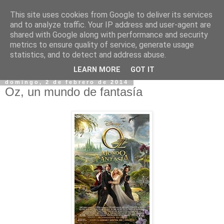
This site uses cookies from Google to deliver its services
and to analyze traffic. Your IP address and user-agent are
shared with Google along with performance and security
metrics to ensure quality of service, generate usage
statistics, and to detect and address abuse.
▼
LEARN MORE
GOT IT
domingo, 2 de febrero de 2014
Oz, un mundo de fantasía