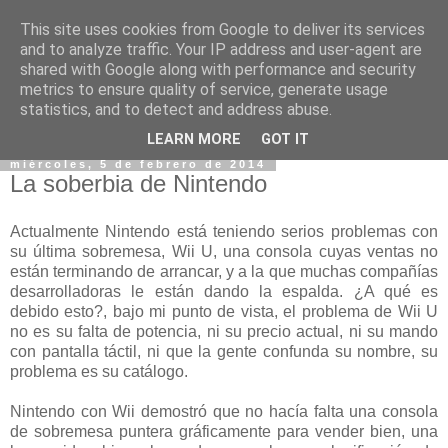
This site uses cookies from Google to deliver its services
and to analyze traffic. Your IP address and user-agent are
shared with Google along with performance and security
metrics to ensure quality of service, generate usage
statistics, and to detect and address abuse.
▼
LEARN MORE
GOT IT
miércoles, 5 de febrero de 2014
La soberbia de Nintendo
Actualmente Nintendo está teniendo serios problemas con
su última sobremesa, Wii U, una consola cuyas ventas no
están terminando de arrancar, y a la que muchas compañías
desarrolladoras le están dando la espalda. ¿A qué es
debido esto?, bajo mi punto de vista, el problema de Wii U
no es su falta de potencia, ni su precio actual, ni su mando
con pantalla táctil, ni que la gente confunda su nombre, su
problema es su catálogo.
Nintendo con Wii demostró que no hacía falta una consola
de sobremesa puntera gráficamente para vender bien, una