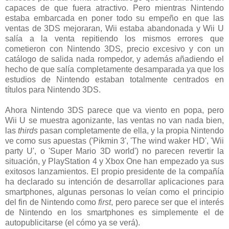
capaces de que fuera atractivo. Pero mientras Nintendo
estaba embarcada en poner todo su empeño en que las
ventas de 3DS mejoraran, Wii estaba abandonada y Wii U
salía a la venta repitiendo los mismos errores que
cometieron con Nintendo 3DS, precio excesivo y con un
catálogo de salida nada rompedor, y además añadiendo el
hecho de que salía completamente desamparada ya que los
estudios de Nintendo estaban totalmente centrados en
títulos para Nintendo 3DS.
Ahora Nintendo 3DS parece que va viento en popa, pero
Wii U se muestra agonizante, las ventas no van nada bien,
las
thirds
pasan completamente de ella, y la propia Nintendo
ve como sus apuestas ('Pikmin 3', 'The wind waker HD', 'Wii
party U', o 'Super Mario 3D world') no parecen revertir la
situación, y PlayStation 4 y Xbox One han empezado ya sus
exitosos lanzamientos. El propio presidente de la compañía
ha declarado su intención de desarrollar aplicaciones para
smartphones, algunas personas lo veían como el principio
del fin de Nintendo como
first
, pero parece ser que el interés
de Nintendo en los smartphones es simplemente el de
autopublicitarse (el cómo ya se verá).