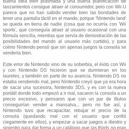
buena idea bien plasmada y una buena planificación de
lanzamientos consigue atraer al consumidor, pero con Wii U
parece que no han sabido vender bien las bondades de
tener una pantalla táctil en el mando, porque 'Nintendo land'
se queda en tierra de nadie (cosa que no ocurría con 'Wii
sports', que conseguía atraer al usuario ocasional con una
fórmula sencilla, mientras que servía de demostración de las
posibilidades del mando al usuario más curtido), y para
colmo Nintendo pensó que sin apenas juegos la consola se
vendería bien.
Este error de Nintendo vino de su soberbia, el éxito con Wii
y con Nintendo DS hicieron que se durmieran en los
laureles, y también en parte de su avaricia. Nintendo DS no
estaba vendiendo mal, pero Nintendo creyó que ya era hora
de sacar una sucesora, Nintendo 3DS, y es con la nueva
portátil donde todo empezó a ir mal, sacaron la consola a un
precio excesivo, y pensaron que con un par de títulos
conseguirían vender a mansalva... pero no fue así, y
Nintendo tuvo que recapacitar, rebajar el precio de la
consola (quedando mal con el usuario que confió
ciegamente en ellos), y empezar a sacar juegos a diestro y
siniestro para dar forma a un catálogo que las
thirds
no eran