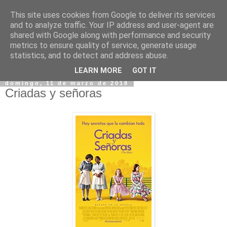
This site uses cookies from Google to deliver its services
and to analyze traffic. Your IP address and user-agent are
shared with Google along with performance and security
metrics to ensure quality of service, generate usage
statistics, and to detect and address abuse.
▼
LEARN MORE
GOT IT
domingo, 11 de marzo de 2018
Criadas y señoras