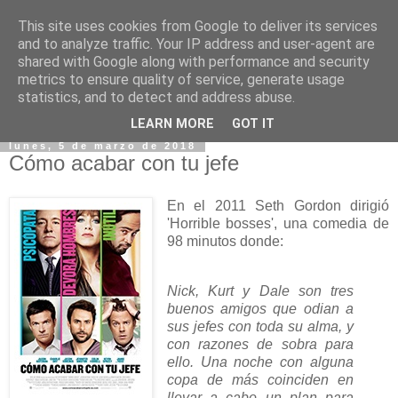
This site uses cookies from Google to deliver its services
and to analyze traffic. Your IP address and user-agent are
shared with Google along with performance and security
metrics to ensure quality of service, generate usage
statistics, and to detect and address abuse.
▼
LEARN MORE
GOT IT
lunes, 5 de marzo de 2018
Cómo acabar con tu jefe
En el 2011 Seth Gordon dirigió
'Horrible bosses', una comedia de
98 minutos donde:
Nick, Kurt y Dale son tres
buenos amigos que odian a
sus jefes con toda su alma, y
con razones de sobra para
ello. Una noche con alguna
copa de más coinciden en
llevar a cabo un plan para